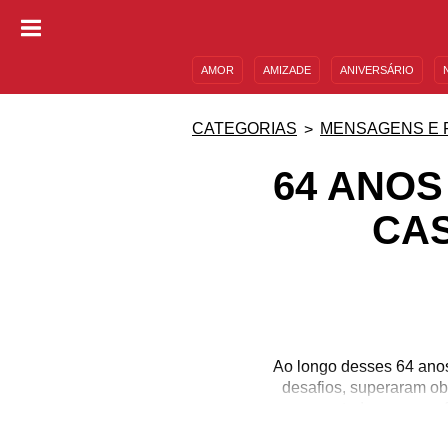
AMOR
AMIZADE
ANIVERSÁRIO
DESCULPAS
MENSAGENS E FRASES
CATEGORIAS
MENSAGENS E 
64 ANOS
CA
Ao longo desses 64 anos
desafios, superaram ob
amor em todas as suas f
anos médios e o amor pr