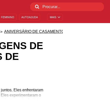
 FEMININO
AUTOAJUDA
MAIS
ANIVERSÁRIO DE CASAMENTO
AGENS DE
 DE
juntos. Eles enfrentaram
. Eles experimentaram o
stável e confortável dos
vida inteira juntos. Que