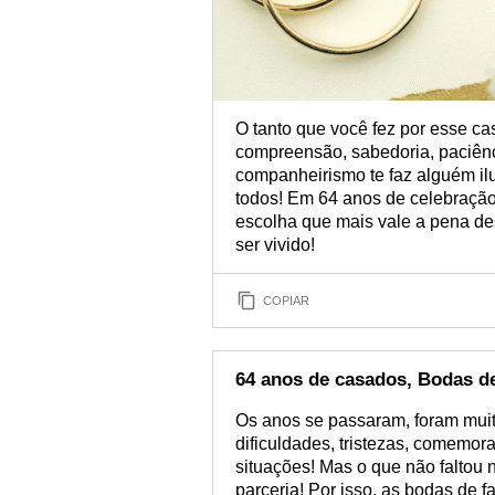
O tanto que você fez por esse c
compreensão, sabedoria, paciên
companheirismo te faz alguém il
todos! Em 64 anos de celebraçã
escolha que mais vale a pena des
ser vivido!
COPIAR
64 anos de casados, Bodas de
Os anos se passaram, foram muit
dificuldades, tristezas, comemo
situações! Mas o que não faltou n
parceria! Por isso, as bodas de 