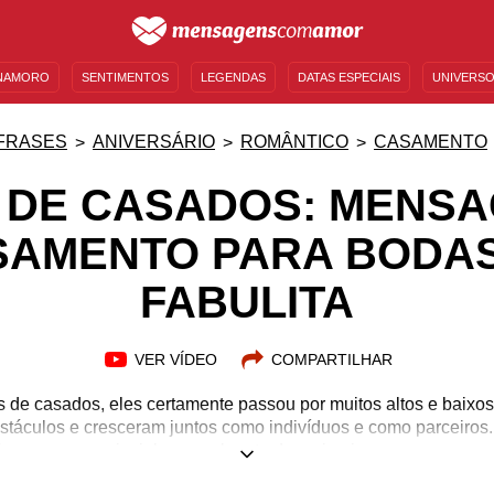
NAMORO
SENTIMENTOS
LEGENDAS
DATAS ESPECIAIS
UNIVERSO
MENSAGENS DE ANIVERSÁRIO
ENTRETENIMENTO
FAMOSOS
BÍBLIA
FRASES
ANIVERSÁRIO
ROMÂNTICO
CASAMENTO
 DE CASADOS: MENS
SAMENTO PARA BODAS
FABULITA
VER VÍDEO
COMPARTILHAR
 de casados, eles certamente passou por muitos altos e baixos 
stáculos e cresceram juntos como indivíduos e como parceiros
ormas: o amor jovial e empolgante dos primeiros anos, o amor e
ofundo e duradouro, que só pode ser alcançado através de uma 