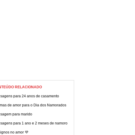
zem tanto tempo de amor
as de fabulita!
NTEÚDO RELACIONADO
sagens para 24 anos de casamento
mas de amor para o Dia dos Namorados
sagem para marido
sagens para 1 ano e 2 meses de namoro
signos no amor 💜