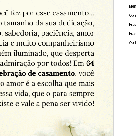
Men
Obr
Fras
Fra
Obri