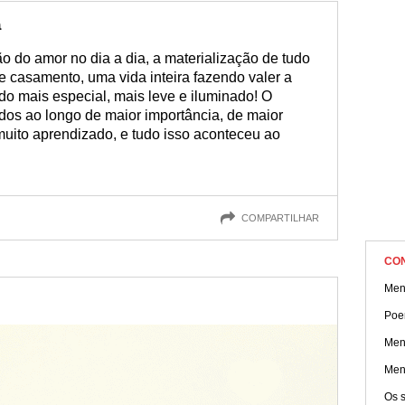
nto lindo para celebrar com as mais belas mensagens que tradu
vras? Veja esta página, leia e compartilhe mensagens para bod
a
ão do amor no dia a dia, a materialização de tudo
 casamento, uma vida inteira fazendo valer a
o mais especial, mais leve e iluminado! O
os ao longo de maior importância, de maior
 muito aprendizado, e tudo isso aconteceu ao
COMPARTILHAR
CO
Men
Poe
Men
Men
Os 