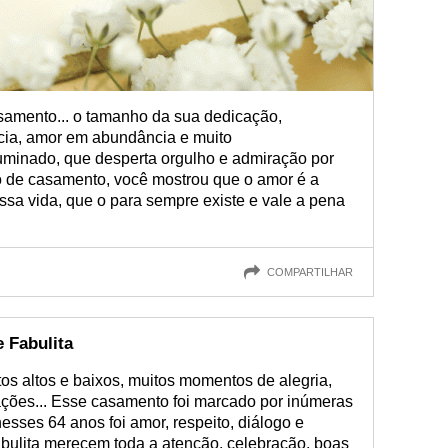
asamento... o tamanho da sua dedicação,
cia, amor em abundância e muito
uminado, que desperta orgulho e admiração por
o de casamento, você mostrou que o amor é a
sa vida, que o para sempre existe e vale a pena
COMPARTILHAR
 Fabulita
os altos e baixos, muitos momentos de alegria,
rações... Esse casamento foi marcado por inúmeras
esses 64 anos foi amor, respeito, diálogo e
fabulita merecem toda a atenção, celebração, boas