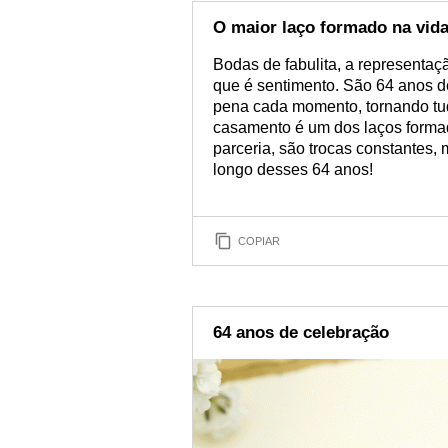
tal utilizar esse mome
em poucas pala
O maior laço formado na vid
Bodas de fabulita, a representaç
que é sentimento. São 64 anos de
pena cada momento, tornando tud
casamento é um dos laços formad
parceria, são trocas constantes,
longo desses 64 anos!
COPIAR
64 anos de celebração