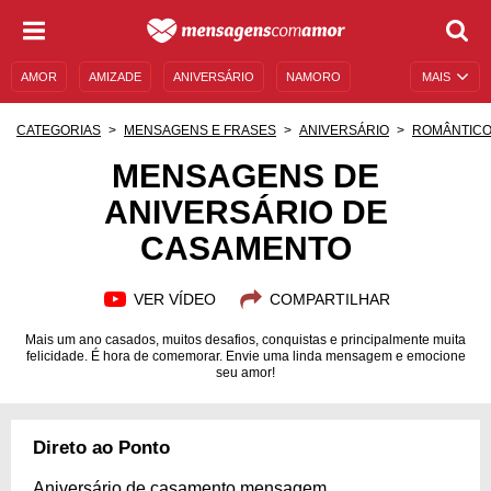
AMOR
AMIZADE
ANIVERSÁRIO
NAMORO
MAIS
SENTIMENTOS
LEGENDAS
DATAS ESPECIAIS
CATEGORIAS
MENSAGENS E FRASES
ANIVERSÁRIO
ROMÂNTIC
UNIVERSO FEMININO
AUTOAJUDA
DESCULPAS
MENSAGENS DE
ANIVERSÁRIO DE
MENSAGENS E FRASES
MENSAGENS DE ANIVERSÁRIO
CASAMENTO
ENTRETENIMENTO
FAMOSOS
BÍBLIA
VER VÍDEO
COMPARTILHAR
Mais um ano casados, muitos desafios, conquistas e principalmente muita
felicidade. É hora de comemorar. Envie uma linda mensagem e emocione
seu amor!
Direto ao Ponto
Aniversário de casamento mensagem