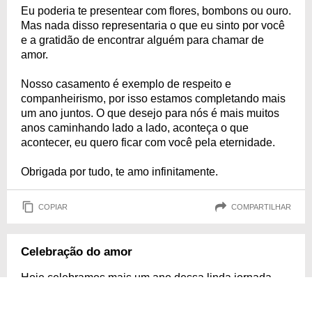
Eu poderia te presentear com flores, bombons ou ouro.
Mas nada disso representaria o que eu sinto por você
e a gratidão de encontrar alguém para chamar de
amor.
Nosso casamento é exemplo de respeito e
companheirismo, por isso estamos completando mais
um ano juntos. O que desejo para nós é mais muitos
anos caminhando lado a lado, aconteça o que
acontecer, eu quero ficar com você pela eternidade.
Obrigada por tudo, te amo infinitamente.
COPIAR
COMPARTILHAR
Celebração do amor
Hoje celebramos mais um ano dessa linda jornada
que é o nosso casamento. Cada momento ao seu lado
me faz acreditar ainda mais no poder do amor. Que