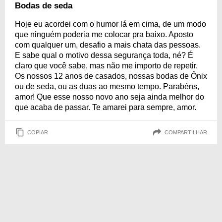
parceiros. Afinal, ambos os elementos estão associados à sensação de
Bodas de seda
bem-estar, felicidade e força. Para comemorar esse momento especial,
trouxemos mensagens lindas que vão emocionar. Confira!
Hoje eu acordei com o humor lá em cima, de um modo
que ninguém poderia me colocar pra baixo. Aposto
com qualquer um, desafio a mais chata das pessoas.
E sabe qual o motivo dessa segurança toda, né? É
claro que você sabe, mas não me importo de repetir.
Os nossos 12 anos de casados, nossas bodas de Ônix
ou de seda, ou as duas ao mesmo tempo. Parabéns,
amor! Que esse nosso novo ano seja ainda melhor do
que acaba de passar. Te amarei para sempre, amor.
COPIAR
COMPARTILHAR