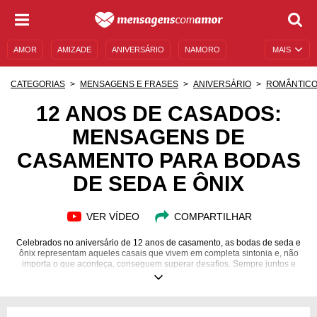
AMOR
AMIZADE
ANIVERSÁRIO
NAMORO
MAIS
SENTIMENTOS
LEGENDAS
DATAS ESPECIAIS
CATEGORIAS
MENSAGENS E FRASES
ANIVERSÁRIO
ROMÂNTIC
UNIVERSO FEMININO
AUTOAJUDA
DESCULPAS
12 ANOS DE CASADOS:
MENSAGENS DE
MENSAGENS E FRASES
MENSAGENS DE ANIVERSÁRIO
CASAMENTO PARA BODAS
ENTRETENIMENTO
FAMOSOS
BÍBLIA
DE SEDA E ÔNIX
VER VÍDEO
COMPARTILHAR
Celebrados no aniversário de 12 anos de casamento, as bodas de seda e
ônix representam aqueles casais que vivem em completa sintonia e, não
importa o que aconteça, conseguem superar desafios. Sempre juntos e
com muita confiança um no outro, raramente brigam e sabem o que devem
fazer para continuar sempre juntos em uma união de sutileza e delicadeza.
As bodas de seda e ônix dizem respeito à nobreza, à segurança e,
principalmente, à proteção que esses casais sentem em relação aos seus