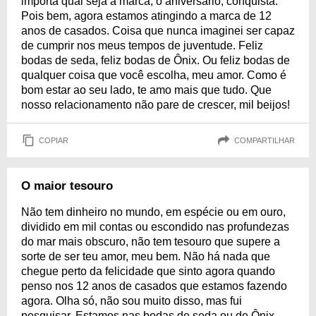
importa qual seja a marca, o aniversário, conquista.
Pois bem, agora estamos atingindo a marca de 12
anos de casados. Coisa que nunca imaginei ser capaz
de cumprir nos meus tempos de juventude. Feliz
bodas de seda, feliz bodas de Ônix. Ou feliz bodas de
qualquer coisa que você escolha, meu amor. Como é
bom estar ao seu lado, te amo mais que tudo. Que
nosso relacionamento não pare de crescer, mil beijos!
COPIAR
COMPARTILHAR
O maior tesouro
Não tem dinheiro no mundo, em espécie ou em ouro,
dividido em mil contas ou escondido nas profundezas
do mar mais obscuro, não tem tesouro que supere a
sorte de ser teu amor, meu bem. Não há nada que
chegue perto da felicidade que sinto agora quando
penso nos 12 anos de casados que estamos fazendo
agora. Olha só, não sou muito disso, mas fui
pesquisar. Estamos nas bodas de seda ou de Ônix.