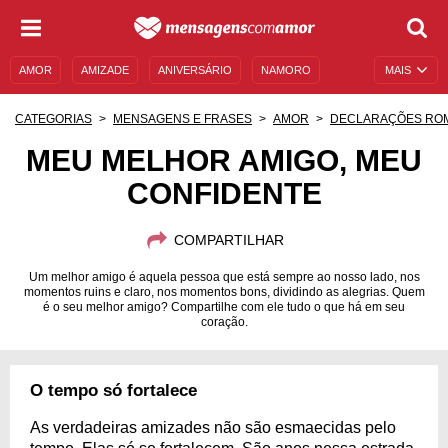
AMOR
AMIZADE
ANIVERSÁRIO
NAMORO
MAIS
SENTIMENTOS
LEGENDAS
DATAS ESPECIAIS
CATEGORIAS
MENSAGENS E FRASES
AMOR
DECLARAÇÕES RO
UNIVERSO FEMININO
AUTOAJUDA
DESCULPAS
MEU MELHOR AMIGO, MEU
CONFIDENTE
MENSAGENS E FRASES
MENSAGENS DE ANIVERSÁRIO
ENTRETENIMENTO
FAMOSOS
BÍBLIA
COMPARTILHAR
Um melhor amigo é aquela pessoa que está sempre ao nosso lado, nos
momentos ruins e claro, nos momentos bons, dividindo as alegrias. Quem
é o seu melhor amigo? Compartilhe com ele tudo o que há em seu
coração.
O tempo só fortalece
As verdadeiras amizades não são esmaecidas pelo