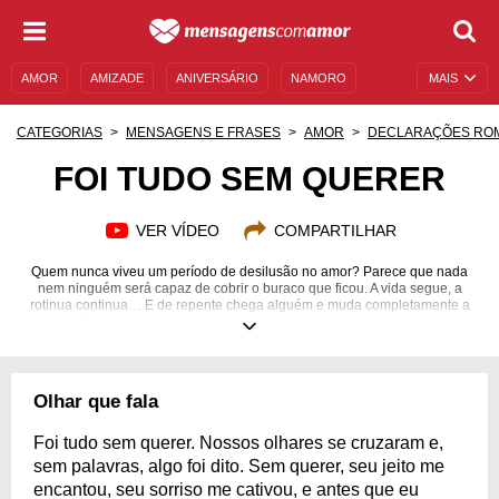
AMOR
AMIZADE
ANIVERSÁRIO
NAMORO
MAIS
SENTIMENTOS
LEGENDAS
DATAS ESPECIAIS
CATEGORIAS
MENSAGENS E FRASES
AMOR
DECLARAÇÕES RO
UNIVERSO FEMININO
AUTOAJUDA
DESCULPAS
FOI TUDO SEM QUERER
MENSAGENS E FRASES
MENSAGENS DE ANIVERSÁRIO
VER VÍDEO
COMPARTILHAR
ENTRETENIMENTO
FAMOSOS
BÍBLIA
Quem nunca viveu um período de desilusão no amor? Parece que nada
nem ninguém será capaz de cobrir o buraco que ficou. A vida segue, a
rotinua continua… E de repente chega alguém e muda completamente a
sua vida. Basta um olhar e tudo vira de cabeça para baixo, no bom sentido.
A chama da paixão reacende, o frio na barriga reaparece, até o brilho no
olhar parece diferente! E cada momento se torna especial, desde a
primeira troca de palavras até o primeiro beijo. É como se a vida viesse
preparando o terreno para uma pessoa especial. Para agradecer por seus
Olhar que fala
caminhos terem se cruzado, compartilhe estas mensagens românticas
sobre a chegada de um amor inesperado.
Foi tudo sem querer. Nossos olhares se cruzaram e,
sem palavras, algo foi dito. Sem querer, seu jeito me
encantou, seu sorriso me cativou, e antes que eu