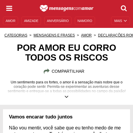
AMOR
AMIZADE
ANIVERSÁRIO
NAMORO
MAIS
SENTIMENTOS
LEGENDAS
DATAS ESPECIAIS
CATEGORIAS
MENSAGENS E FRASES
AMOR
DECLARAÇÕES RO
UNIVERSO FEMININO
AUTOAJUDA
DESCULPAS
POR AMOR EU CORRO
TODOS OS RISCOS
MENSAGENS E FRASES
MENSAGENS DE ANIVERSÁRIO
ENTRETENIMENTO
FAMOSOS
BÍBLIA
COMPARTILHAR
Um sentimento para os fortes, o amor é a sensação mais nobre que o
coração pode sentir. Permita-se experimentar as aventuras desse
sentimento e entregue-se a todas as possibilidades no campo da paixão!
Você está disposto a correr riscos?
Vamos encarar tudo juntos
Não vou mentir, você sabe que eu tenho medo de me