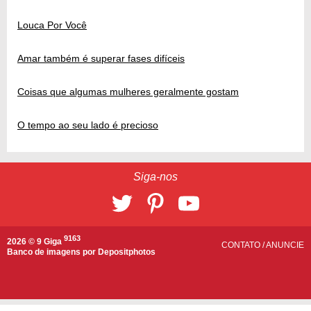
Louca Por Você
Amar também é superar fases difíceis
Coisas que algumas mulheres geralmente gostam
O tempo ao seu lado é precioso
Siga-nos
9163
2026 © 9 Giga
CONTATO
/
ANUNCIE
Banco de imagens por
Depositphotos