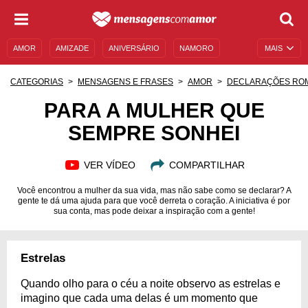
AMOR
AMIZADE
ANIVERSÁRIO
NAMORO
MAIS
SENTIMENTOS
LEGENDAS
DATAS ESPECIAIS
CATEGORIAS
MENSAGENS E FRASES
AMOR
DECLARAÇÕES RO
UNIVERSO FEMININO
AUTOAJUDA
DESCULPAS
PARA A MULHER QUE
SEMPRE SONHEI
MENSAGENS E FRASES
MENSAGENS DE ANIVERSÁRIO
ENTRETENIMENTO
FAMOSOS
BÍBLIA
VER VÍDEO
COMPARTILHAR
Você encontrou a mulher da sua vida, mas não sabe como se declarar? A
gente te dá uma ajuda para que você derreta o coração. A iniciativa é por
sua conta, mas pode deixar a inspiração com a gente!
Estrelas
Quando olho para o céu a noite observo as estrelas e
imagino que cada uma delas é um momento que