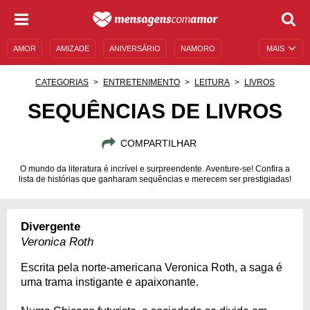
AMOR
AMIZADE
ANIVERSÁRIO
NAMORO
MAIS
SENTIMENTOS
LEGENDAS
DATAS ESPECIAIS
CATEGORIAS
ENTRETENIMENTO
LEITURA
LIVROS
UNIVERSO FEMININO
AUTOAJUDA
DESCULPAS
SEQUÊNCIAS DE LIVROS
MENSAGENS E FRASES
MENSAGENS DE ANIVERSÁRIO
COMPARTILHAR
ENTRETENIMENTO
FAMOSOS
BÍBLIA
O mundo da literatura é incrível e surpreendente. Aventure-se! Confira a
lista de histórias que ganharam sequências e merecem ser prestigiadas!
Divergente
Veronica Roth
Escrita pela norte-americana Veronica Roth, a saga é
uma trama instigante e apaixonante.