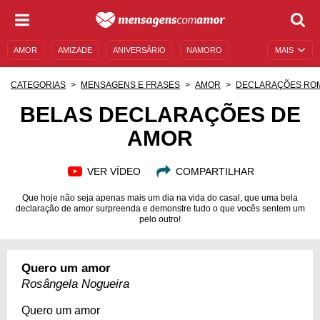
AMOR
AMIZADE
ANIVERSÁRIO
NAMORO
MAIS
SENTIMENTOS
LEGENDAS
DATAS ESPECIAIS
CATEGORIAS
MENSAGENS E FRASES
AMOR
DECLARAÇÕES RO
UNIVERSO FEMININO
AUTOAJUDA
DESCULPAS
BELAS DECLARAÇÕES DE
AMOR
MENSAGENS E FRASES
MENSAGENS DE ANIVERSÁRIO
ENTRETENIMENTO
FAMOSOS
BÍBLIA
VER VÍDEO
COMPARTILHAR
Que hoje não seja apenas mais um dia na vida do casal, que uma bela
declaração de amor surpreenda e demonstre tudo o que vocês sentem um
pelo outro!
Quero um amor
Rosângela Nogueira
Quero um amor