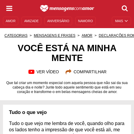
AMOR
AMIZADE
ANIVERSÁRIO
NAMORO
MAIS
SENTIMENTOS
LEGENDAS
DATAS ESPECIAIS
CATEGORIAS
MENSAGENS E FRASES
AMOR
DECLARAÇÕES RO
UNIVERSO FEMININO
AUTOAJUDA
DESCULPAS
VOCÊ ESTÁ NA MINHA
MENTE
MENSAGENS E FRASES
MENSAGENS DE ANIVERSÁRIO
ENTRETENIMENTO
FAMOSOS
BÍBLIA
VER VÍDEO
COMPARTILHAR
Que tal criar um momento especial com aquela pessoa que não sai da sua
cabeça dia e noite? Junte todo aquele sentimento que está em seu
coração e transforme-o em belas mensagens cheias de amor.
Tudo o que vejo
Tudo o que vejo me lembra de você, quando olho para
os lados tenho a impressão de que você está ali, me