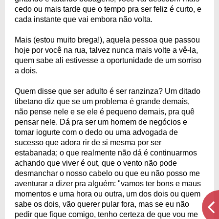
cedo ou mais tarde que o tempo pra ser feliz é curto, e
cada instante que vai embora não volta.
Mais (estou muito brega!), aquela pessoa que passou
hoje por você na rua, talvez nunca mais volte a vê-la,
quem sabe ali estivesse a oportunidade de um sorriso
a dois.
Quem disse que ser adulto é ser ranzinza? Um ditado
tibetano diz que se um problema é grande demais,
não pense nele e se ele é pequeno demais, pra quê
pensar nele. Dá pra ser um homem de negócios e
tomar iogurte com o dedo ou uma advogada de
sucesso que adora rir de si mesma por ser
estabanada; o que realmente não dá é continuarmos
achando que viver é out, que o vento não pode
desmanchar o nosso cabelo ou que eu não posso me
aventurar a dizer pra alguém: "vamos ter bons e maus
momentos e uma hora ou outra, um dos dois ou quem
sabe os dois, vão querer pular fora, mas se eu não
pedir que fique comigo, tenho certeza de que vou me