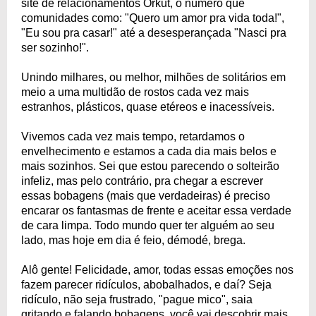
site de relacionamentos Orkut, o número que
comunidades como: "Quero um amor pra vida toda!",
"Eu sou pra casar!" até a desesperançada "Nasci pra
ser sozinho!".
Unindo milhares, ou melhor, milhões de solitários em
meio a uma multidão de rostos cada vez mais
estranhos, plásticos, quase etéreos e inacessíveis.
Vivemos cada vez mais tempo, retardamos o
envelhecimento e estamos a cada dia mais belos e
mais sozinhos. Sei que estou parecendo o solteirão
infeliz, mas pelo contrário, pra chegar a escrever
essas bobagens (mais que verdadeiras) é preciso
encarar os fantasmas de frente e aceitar essa verdade
de cara limpa. Todo mundo quer ter alguém ao seu
lado, mas hoje em dia é feio, démodé, brega.
Alô gente! Felicidade, amor, todas essas emoções nos
fazem parecer ridículos, abobalhados, e daí? Seja
ridículo, não seja frustrado, "pague mico", saia
gritando e falando bobagens, você vai descobrir mais