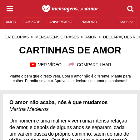
AMOR
AMIZADE
ANIVERSÁRIO
NAMORO
MAIS
SENTIMENTOS
LEGENDAS
DATAS ESPECIAIS
CATEGORIAS
MENSAGENS E FRASES
AMOR
DECLARAÇÕES RO
UNIVERSO FEMININO
AUTOAJUDA
DESCULPAS
CARTINHAS DE AMOR
MENSAGENS E FRASES
MENSAGENS DE ANIVERSÁRIO
VER VÍDEO
COMPARTILHAR
ENTRETENIMENTO
FAMOSOS
BÍBLIA
Plante o bem que o resto vem. Com o amor não é diferente. Plante para
colher. Permita-se amar. Aproveite e declare seu amor em palavras!
O amor não acaba, nós é que mudamos
Martha Medeiros
Um homem e uma mulher vivem uma intensa relação
de amor, e depois de alguns anos se separam, cada
um vai em busca do próprio caminho, saem do raio de