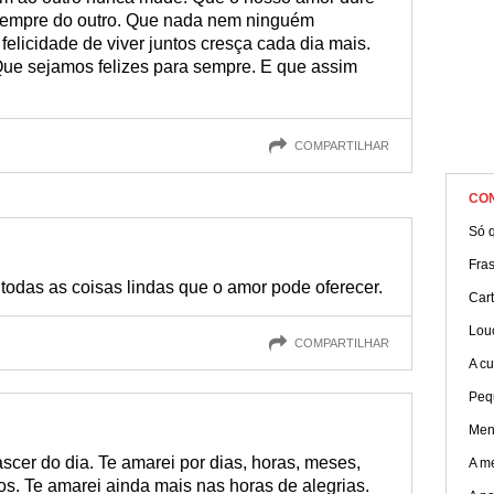
 sempre do outro. Que nada nem ninguém
felicidade de viver juntos cresça cada dia mais.
ue sejamos felizes para sempre. E que assim
COMPARTILHAR
CO
Só q
Fra
todas as coisas lindas que o amor pode oferecer.
Car
Lou
COMPARTILHAR
A cu
Peq
Men
cer do dia. Te amarei por dias, horas, meses,
A m
s. Te amarei ainda mais nas horas de alegrias.