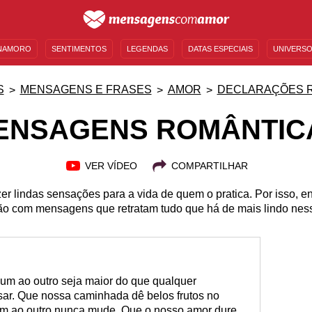
NAMORO
SENTIMENTOS
LEGENDAS
DATAS ESPECIAIS
UNIVERSO
MENSAGENS DE ANIVERSÁRIO
ENTRETENIMENTO
FAMOSOS
BÍBLIA
S
MENSAGENS E FRASES
AMOR
DECLARAÇÕES 
ENSAGENS ROMÂNTIC
VER VÍDEO
COMPARTILHAR
er lindas sensações para a vida de quem o pratica. Por isso, e
o com mensagens que retratam tudo que há de mais lindo nes
um ao outro seja maior do que qualquer
sar. Que nossa caminhada dê belos frutos no
r um ao outro nunca mude. Que o nosso amor dure