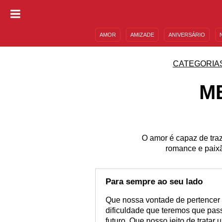
AMOR
AMIZADE
ANIVERSÁRIO
DESCULPAS
MENSAGENS E FRASES
CATEGORIA
M
O amor é capaz de traz
romance e paixã
Para sempre ao seu lado
Que nossa vontade de pertencer 
dificuldade que teremos que pas
futuro. Que nosso jeito de trata