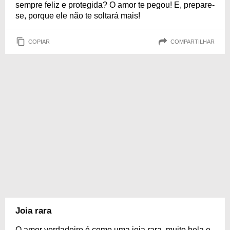
sempre feliz e protegida? O amor te pegou! E, prepare-
se, porque ele não te soltará mais!
COPIAR
COMPARTILHAR
Joia rara
O amor verdadeiro é como uma joia rara, muito bela e