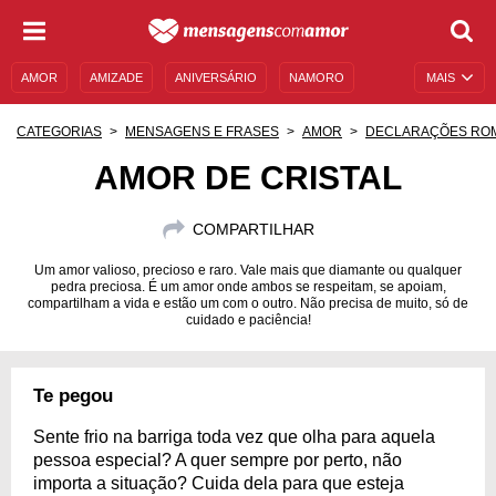
AMOR
AMIZADE
ANIVERSÁRIO
NAMORO
MAIS
SENTIMENTOS
LEGENDAS
DATAS ESPECIAIS
CATEGORIAS
MENSAGENS E FRASES
AMOR
DECLARAÇÕES RO
UNIVERSO FEMININO
AUTOAJUDA
DESCULPAS
AMOR DE CRISTAL
MENSAGENS E FRASES
MENSAGENS DE ANIVERSÁRIO
COMPARTILHAR
ENTRETENIMENTO
FAMOSOS
BÍBLIA
Um amor valioso, precioso e raro. Vale mais que diamante ou qualquer
pedra preciosa. É um amor onde ambos se respeitam, se apoiam,
compartilham a vida e estão um com o outro. Não precisa de muito, só de
cuidado e paciência!
Te pegou
Sente frio na barriga toda vez que olha para aquela
pessoa especial? A quer sempre por perto, não
importa a situação? Cuida dela para que esteja