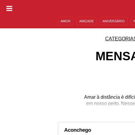
AMOR
AMIZADE
ANIVERSÁRIO
DESCULPAS
MENSAGENS E FRASES
CATEGORIA
MENS
Amar à distância é difí
em nosso peito. Nesse
Uma ligação, uma mens
coração de quem ama! 
longe, amenize a sauda
barra de fica
Aconchego