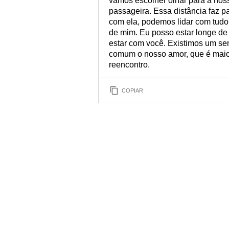
vamos escolher olhar para a nos
passageira. Essa distância faz p
com ela, podemos lidar com tudo. 
de mim. Eu posso estar longe de 
estar com você. Existimos um se
comum o nosso amor, que é maio
reencontro.
COPIAR