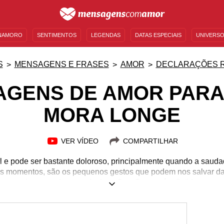
NAMORO
SENTIMENTOS
LEGENDAS
DATAS ESPECIAIS
UNIVERSO
MENSAGENS DE ANIVERSÁRIO
ENTRETENIMENTO
FAMOSOS
BÍBLIA
S
MENSAGENS E FRASES
AMOR
DECLARAÇÕES 
AGENS DE AMOR PARA
MORA LONGE
VER VÍDEO
COMPARTILHAR
cil e pode ser bastante doloroso, principalmente quando a saud
s momentos, são os pequenos gestos que podem nos salvar da d
agem inesperada, uma declaração... O amor é refletido nesse
Quando a saudade bater, não hesite! Compartilhe mensagens 
de e estampe um sorriso no rosto de quem você mais quer ver 
r longe, só mesmo colocando o sentimento em palavras! Compart