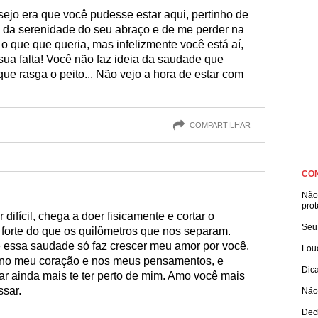
ejo era que você pudesse estar aqui, pertinho de
 da serenidade do seu abraço e de me perder na
 o que que queria, mas infelizmente você está aí,
sua falta! Você não faz ideia da saudade que
ue rasga o peito... Não vejo a hora de estar com
COMPARTILHAR
CO
Não
prot
difícil, chega a doer fisicamente e cortar o
Seu
forte do que os quilômetros que nos separam.
e essa saudade só faz crescer meu amor por você.
Lou
 no meu coração e nos meus pensamentos, e
Dica
r ainda mais te ter perto de mim. Amo você mais
sar.
Não 
Dec