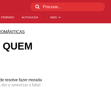
 FEMININO
AUTOAJUDA
MAIS
ROMÂNTICAS
 QUEM
ade resolve fazer morada
or e amenizar a falta!
s gestos que acalmam o
de amor para quem mora
bem! Para aguentar essa
ilhe seu amor!