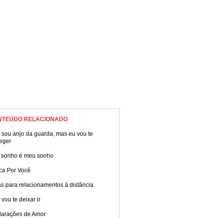
NTEÚDO RELACIONADO
 sou anjo da guarda, mas eu vou te
eger
 sonho é meu sonho
ca Por Você
s para relacionamentos à distância
vou te deixar ir
larações de Amor