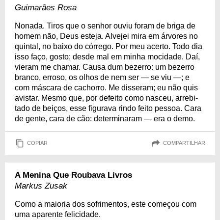
Guimarães Rosa
Nonada. Tiros que o senhor ouviu foram de briga de
ho­mem não, Deus esteja. Alvejei mira em árvores no
quintal, no baixo do cór­rego. Por meu acerto. Todo dia
isso faço, gosto; desde mal em minha mo­cidade. Daí,
vieram me chamar. Causa dum bezerro: um bezerro
branco, er­roso, os olhos de nem ser — se viu —; e
com máscara de cachorro. Me disseram; eu não quis
avistar. Mesmo que, por defeito como nasceu, arrebi­
tado de beiços, esse figurava rindo feito pessoa. Cara
de gente, cara de cão: deter­mi­naram — era o demo.
COPIAR
COMPARTILHAR
A Menina Que Roubava Livros
Markus Zusak
Como a maioria dos sofrimentos, este começou com
uma aparente felicidade.