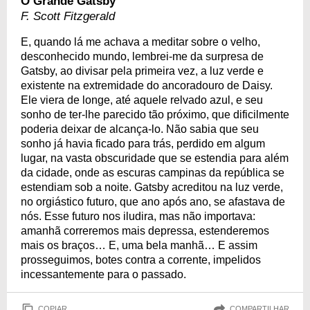
O Grande Gatsby
F. Scott Fitzgerald
E, quando lá me achava a meditar sobre o velho,
desconhecido mundo, lembrei-me da surpresa de
Gatsby, ao divisar pela primeira vez, a luz verde e
existente na extremidade do ancoradouro de Daisy.
Ele viera de longe, até aquele relvado azul, e seu
sonho de ter-lhe parecido tão próximo, que dificilmente
poderia deixar de alcança-lo. Não sabia que seu
sonho já havia ficado para trás, perdido em algum
lugar, na vasta obscuridade que se estendia para além
da cidade, onde as escuras campinas da república se
estendiam sob a noite. Gatsby acreditou na luz verde,
no orgiástico futuro, que ano após ano, se afastava de
nós. Esse futuro nos iludira, mas não importava:
amanhã correremos mais depressa, estenderemos
mais os braços… E, uma bela manhã… E assim
prosseguimos, botes contra a corrente, impelidos
incessantemente para o passado.
COPIAR
COMPARTILHAR