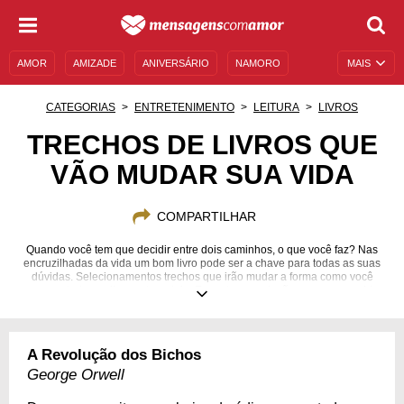
AMOR
AMIZADE
ANIVERSÁRIO
NAMORO
MAIS
SENTIMENTOS
LEGENDAS
DATAS ESPECIAIS
CATEGORIAS
ENTRETENIMENTO
LEITURA
LIVROS
UNIVERSO FEMININO
AUTOAJUDA
DESCULPAS
TRECHOS DE LIVROS QUE
VÃO MUDAR SUA VIDA
MENSAGENS E FRASES
MENSAGENS DE ANIVERSÁRIO
ENTRETENIMENTO
FAMOSOS
BÍBLIA
COMPARTILHAR
Quando você tem que decidir entre dois caminhos, o que você faz? Nas
encruzilhadas da vida um bom livro pode ser a chave para todas as suas
dúvidas. Selecionamentos trechos que irão mudar a forma como você
enxerga tudo aquilo que te rodeia. Encontre as soluções para a sua vida.
A Revolução dos Bichos
George Orwell