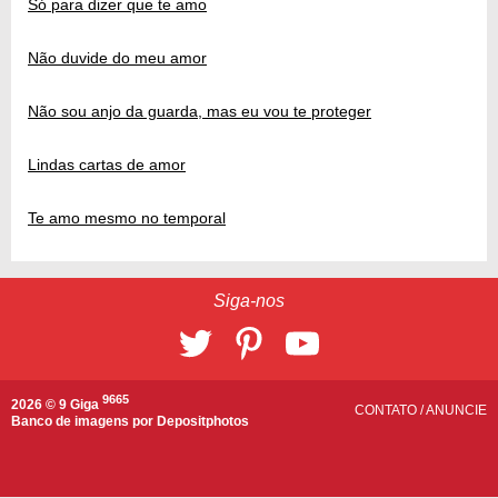
Só para dizer que te amo
Não duvide do meu amor
Não sou anjo da guarda, mas eu vou te proteger
Lindas cartas de amor
Te amo mesmo no temporal
Siga-nos
9665
2026 © 9 Giga
CONTATO
/
ANUNCIE
Banco de imagens por
Depositphotos