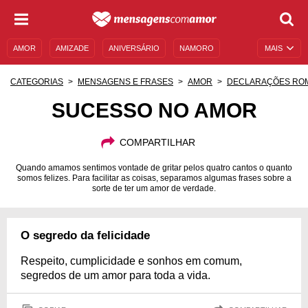
AMOR
AMIZADE
ANIVERSÁRIO
NAMORO
MAIS
SENTIMENTOS
LEGENDAS
DATAS ESPECIAIS
CATEGORIAS
MENSAGENS E FRASES
AMOR
DECLARAÇÕES RO
UNIVERSO FEMININO
AUTOAJUDA
DESCULPAS
SUCESSO NO AMOR
MENSAGENS E FRASES
MENSAGENS DE ANIVERSÁRIO
COMPARTILHAR
ENTRETENIMENTO
FAMOSOS
BÍBLIA
Quando amamos sentimos vontade de gritar pelos quatro cantos o quanto
somos felizes. Para facilitar as coisas, separamos algumas frases sobre a
sorte de ter um amor de verdade.
O segredo da felicidade
Respeito, cumplicidade e sonhos em comum,
segredos de um amor para toda a vida.