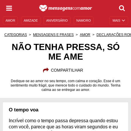
AMOR
AMIZADE
ANIVERSÁRIO
NAMORO
MAIS
SENTIMENTOS
LEGENDAS
DATAS ESPECIAIS
CATEGORIAS
MENSAGENS E FRASES
AMOR
DECLARAÇÕES RO
UNIVERSO FEMININO
AUTOAJUDA
DESCULPAS
NÃO TENHA PRESSA, SÓ
ME AME
MENSAGENS E FRASES
MENSAGENS DE ANIVERSÁRIO
ENTRETENIMENTO
FAMOSOS
BÍBLIA
COMPARTILHAR
Dedique-se ao amor no seu tempo, com calma e coração. Esse é um
sentimento muito frágil, que merece todo o cuidado do mundo. Tenha
calma ao se entregar ao amor.
O tempo voa
Incrível como o tempo passa depressa quando estou
com você, parece que as horas viram segundos e eu