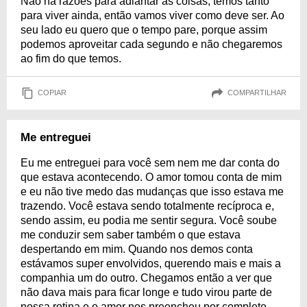
Não há razões para adiantar as coisas, temos tanto
para viver ainda, então vamos viver como deve ser. Ao
seu lado eu quero que o tempo pare, porque assim
podemos aproveitar cada segundo e não chegaremos
ao fim do que temos.
COPIAR
COMPARTILHAR
Me entreguei
Eu me entreguei para você sem nem me dar conta do
que estava acontecendo. O amor tomou conta de mim
e eu não tive medo das mudanças que isso estava me
trazendo. Você estava sendo totalmente recíproca e,
sendo assim, eu podia me sentir segura. Você soube
me conduzir sem saber também o que estava
despertando em mim. Quando nos demos conta
estávamos super envolvidos, querendo mais e mais a
companhia um do outro. Chegamos então a ver que
não dava mais para ficar longe e tudo virou parte de
nossa rotina e o amor nos preencheu por completo.