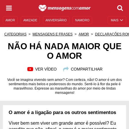
AMOR
AMIZADE
ANIVERSÁRIO
NAMORO
MAIS
SENTIMENTOS
LEGENDAS
DATAS ESPECIAIS
CATEGORIAS
MENSAGENS E FRASES
AMOR
DECLARAÇÕES RO
UNIVERSO FEMININO
AUTOAJUDA
DESCULPAS
NÃO HÁ NADA MAIOR QUE
O AMOR
MENSAGENS E FRASES
MENSAGENS DE ANIVERSÁRIO
ENTRETENIMENTO
FAMOSOS
BÍBLIA
VER VÍDEO
COMPARTILHAR
Você se imagina vivendo sem amor? Com certeza, não! O amor é um dos
sentimentos mais belos e poderosos do mundo. Senti-lo à flor da pele é
maravilhoso. Expresse as maravilhas do amor por meio de lindas
mensagens!
O amor é a ligação para os outros sentimentos
Viver bem sem viver um grande amor é possível? Eu