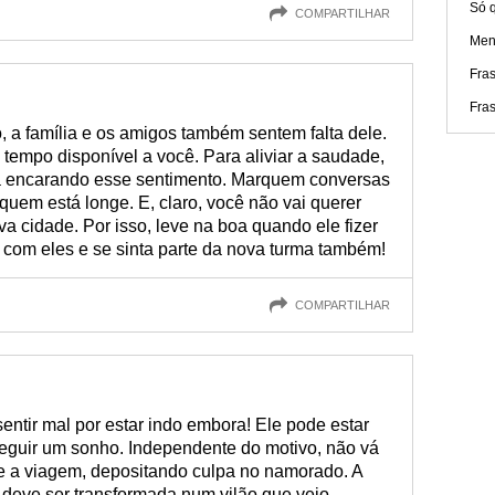
Só q
COMPARTILHAR
Men
Fra
Fras
, a família e os amigos também sentem falta dele.
 tempo disponível a você. Para aliviar a saudade,
á encarando esse sentimento. Marquem conversas
quem está longe. E, claro, você não vai querer
a cidade. Por isso, leve na boa quando ele fizer
e com eles e se sinta parte da nova turma também!
COMPARTILHAR
entir mal por estar indo embora! Ele pode estar
seguir um sonho. Independente do motivo, não vá
te a viagem, depositando culpa no namorado. A
 deve ser transformada num vilão que veio