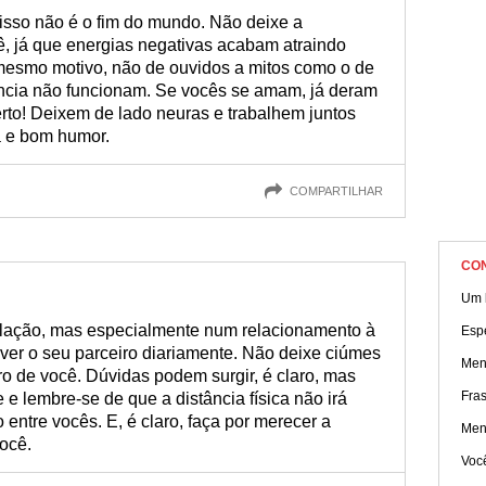
isso não é o fim do mundo. Não deixe a
, já que energias negativas acabam atraindo
mesmo motivo, não de ouvidos a mitos como o de
ncia não funcionam. Se vocês se amam, já deram
erto! Deixem de lado neuras e trabalhem juntos
a e bom humor.
COMPARTILHAR
CO
Um 
relação, mas especialmente num relacionamento à
Esp
ver o seu parceiro diariamente. Não deixe ciúmes
Men
 de você. Dúvidas podem surgir, é claro, mas
Fra
 e lembre-se de que a distância física não irá
o entre vocês. E, é claro, faça por merecer a
Men
ocê.
Voc