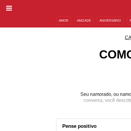
AMOR
AMIZADE
ANIVERSÁRIO
DESCULPAS
MENSAGENS E FRASES
CA
COMO
Seu namorado, ou namor
conversa, você descob
especia
Pense positivo