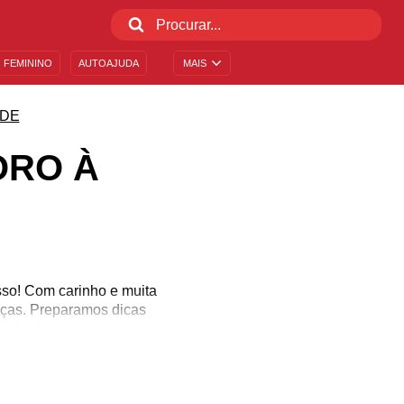
 FEMININO
AUTOAJUDA
MAIS
DE
ORO À
so! Com carinho e muita
eças. Preparamos dicas
 olhada!