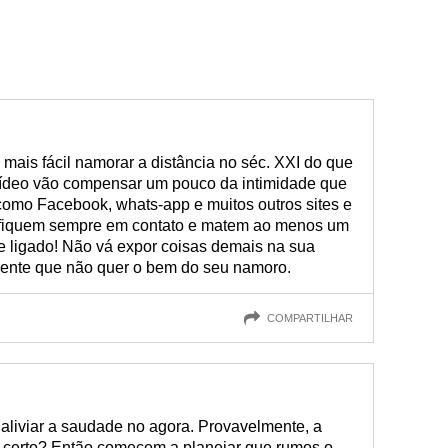
 mais fácil namorar a distância no séc. XXI do que
ídeo vão compensar um pouco da intimidade que
 como Facebook, whats-app e muitos outros sites e
ês fiquem sempre em contato e matem ao menos um
 ligado! Não vá expor coisas demais na sua
gente que não quer o bem do seu namoro.
COMPARTILHAR
aliviar a saudade no agora. Provavelmente, a
 certo? Então comecem a planejar que rumos o