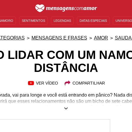
NAMORO
SENTIMENTOS
LEGENDAS
DATAS ESPECIAIS
UNIVERSO
MENSAGENS DE ANIVERSÁRIO
ENTRETENIMENTO
FAMOSOS
BÍBLIA
TEGORIAS
MENSAGENS E FRASES
AMOR
SAUDA
 LIDAR COM UM NAM
DISTÂNCIA
VER VÍDEO
COMPARTILHAR
ada, vai para longe e você está entrando em pânico? Nada dis
rirá que esses relacionamentos não são um bicho de sete cab
is para quem tem que lidar com um namoro à distância. Dê uma