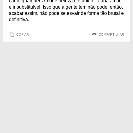
canto qualquer. Amor é beleza e é único – cada amor
é insubstituível. Isso que a gente tem não pode, então,
acabar assim, não pode se esvair de forma tão brutal e
definitiva.
COPIAR
COMPARTILHAR