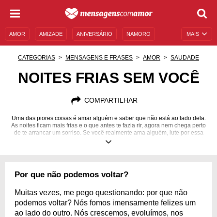
AMOR
AMIZADE
ANIVERSÁRIO
NAMORO
MAIS
SENTIMENTOS
LEGENDAS
DATAS ESPECIAIS
CATEGORIAS
MENSAGENS E FRASES
AMOR
SAUDADE
UNIVERSO FEMININO
AUTOAJUDA
DESCULPAS
NOITES FRIAS SEM VOCÊ
MENSAGENS E FRASES
MENSAGENS DE ANIVERSÁRIO
COMPARTILHAR
ENTRETENIMENTO
FAMOSOS
BÍBLIA
Uma das piores coisas é amar alguém e saber que não está ao lado dela.
As noites ficam mais frias e o que antes te fazia rir, agora nem chega perto
de te arrancar um sorriso. Se você realmente ama alguém, lute por essa
pessoa com todas as suas forças. Toda luta vale a pena se for por amor!
Por que não podemos voltar?
Muitas vezes, me pego questionando: por que não
podemos voltar? Nós fomos imensamente felizes um
ao lado do outro. Nós crescemos, evoluímos, nos