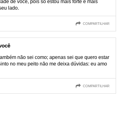
de de você, pois só estou mais forte e mais
seu lado.
COMPARTILHAR
você
 também não sei como; apenas sei que quero estar
into no meu peito não me deixa dúvidas: eu amo
COMPARTILHAR