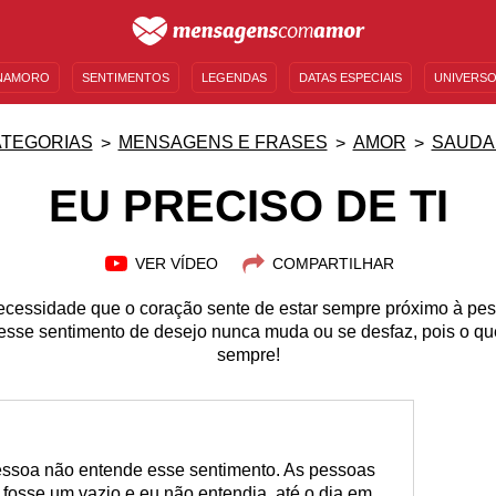
NAMORO
SENTIMENTOS
LEGENDAS
DATAS ESPECIAIS
UNIVERSO
MENSAGENS DE ANIVERSÁRIO
ENTRETENIMENTO
FAMOSOS
BÍBLIA
TEGORIAS
MENSAGENS E FRASES
AMOR
SAUDA
EU PRECISO DE TI
VER VÍDEO
COMPARTILHAR
cessidade que o coração sente de estar sempre próximo à p
 esse sentimento de desejo nunca muda ou se desfaz, pois o qu
sempre!
essoa não entende esse sentimento. As pessoas
fosse um vazio e eu não entendia, até o dia em