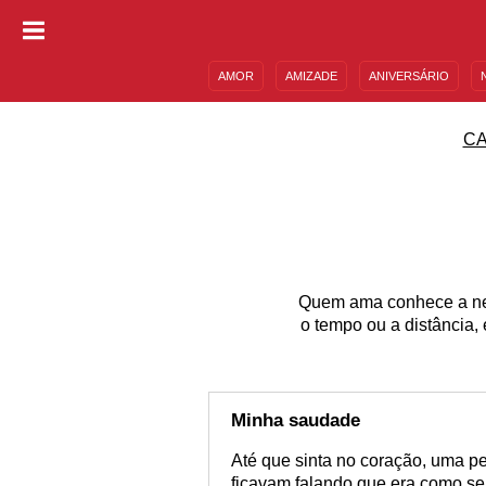
AMOR
AMIZADE
ANIVERSÁRIO
DESCULPAS
MENSAGENS E FRASES
CA
Quem ama conhece a ne
o tempo ou a distância,
Minha saudade
Até que sinta no coração, uma p
ficavam falando que era como se 