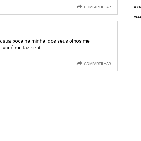
COMPARTILHAR
A ca
Você
 da sua boca na minha, dos seus olhos me
e você me faz sentir.
COMPARTILHAR