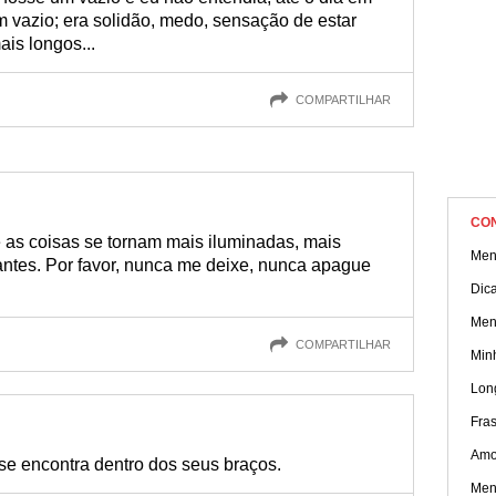
 vazio; era solidão, medo, sensação de estar
is longos...
COMPARTILHAR
CO
 as coisas se tornam mais iluminadas, mais
Men
antes. Por favor, nunca me deixe, nunca apague
Dica
Men
COMPARTILHAR
Min
Lon
Fra
Amor
 se encontra dentro dos seus braços.
Men