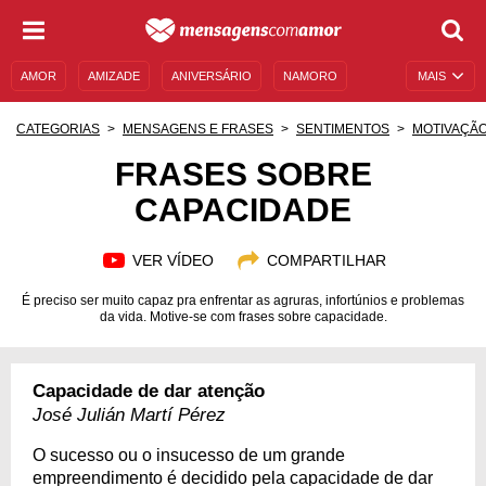
AMOR
AMIZADE
ANIVERSÁRIO
NAMORO
MAIS
SENTIMENTOS
LEGENDAS
DATAS ESPECIAIS
CATEGORIAS
MENSAGENS E FRASES
SENTIMENTOS
MOTIVAÇÃ
UNIVERSO FEMININO
AUTOAJUDA
DESCULPAS
FRASES SOBRE
CAPACIDADE
MENSAGENS E FRASES
MENSAGENS DE ANIVERSÁRIO
ENTRETENIMENTO
FAMOSOS
BÍBLIA
VER VÍDEO
COMPARTILHAR
É preciso ser muito capaz pra enfrentar as agruras, infortúnios e problemas
da vida. Motive-se com frases sobre capacidade.
Capacidade de dar atenção
José Julián Martí Pérez
O sucesso ou o insucesso de um grande
empreendimento é decidido pela capacidade de dar