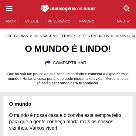
AMOR
AMIZADE
ANIVERSÁRIO
NAMORO
MAIS
SENTIMENTOS
LEGENDAS
DATAS ESPECIAIS
CATEGORIAS
MENSAGENS E FRASES
SENTIMENTOS
MOTIVAÇÃ
UNIVERSO FEMININO
AUTOAJUDA
DESCULPAS
O MUNDO É LINDO!
MENSAGENS E FRASES
MENSAGENS DE ANIVERSÁRIO
COMPARTILHAR
ENTRETENIMENTO
FAMOSOS
BÍBLIA
Que tal sair um pouco de sua zona de conforto e começar a explorar esse
mundo? Há tanta coisa por aí que pode mudar a sua vida... Acredite: elas
só estão esperando para te conhecer!
O mundo
O mundo é nossa casa e o convite está sempre feito
para que a gente conheça ainda mais os nossos
vizinhos. Vamos viver!