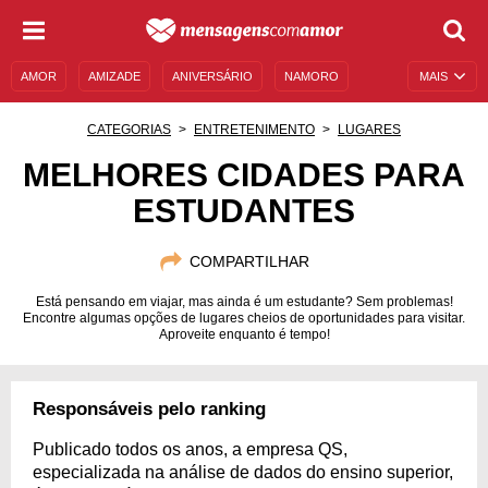
AMOR
AMIZADE
ANIVERSÁRIO
NAMORO
MAIS
SENTIMENTOS
LEGENDAS
DATAS ESPECIAIS
CATEGORIAS
ENTRETENIMENTO
LUGARES
UNIVERSO FEMININO
AUTOAJUDA
DESCULPAS
MELHORES CIDADES PARA
ESTUDANTES
MENSAGENS E FRASES
MENSAGENS DE ANIVERSÁRIO
ENTRETENIMENTO
FAMOSOS
BÍBLIA
COMPARTILHAR
Está pensando em viajar, mas ainda é um estudante? Sem problemas!
Encontre algumas opções de lugares cheios de oportunidades para visitar.
Aproveite enquanto é tempo!
Responsáveis pelo ranking
Publicado todos os anos, a empresa QS,
especializada na análise de dados do ensino superior,