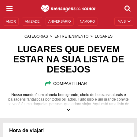
AMOR
AMIZADE
ANIVERSÁRIO
NAMORO
MAIS
SENTIMENTOS
LEGENDAS
DATAS ESPECIAIS
CATEGORIAS
ENTRETENIMENTO
LUGARES
UNIVERSO FEMININO
AUTOAJUDA
DESCULPAS
LUGARES QUE DEVEM
ESTAR NA SUA LISTA DE
MENSAGENS E FRASES
MENSAGENS DE ANIVERSÁRIO
DESEJOS
ENTRETENIMENTO
FAMOSOS
BÍBLIA
COMPARTILHAR
Nosso mundo é um planeta bem grande, cheio de belezas naturais e
paisagens fantásticas por todos os lados. Tudo isso é um grande convite
se você é uma daquelas pessoas que adora viajar. Aqui está uma lista de
destinos que, pela beleza ou pela história, merecem a sua atenção!
Hora de viajar!