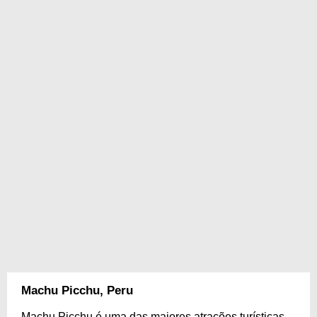
Machu Picchu, Peru
Machu Picchu é uma das maiores atrações turísticas