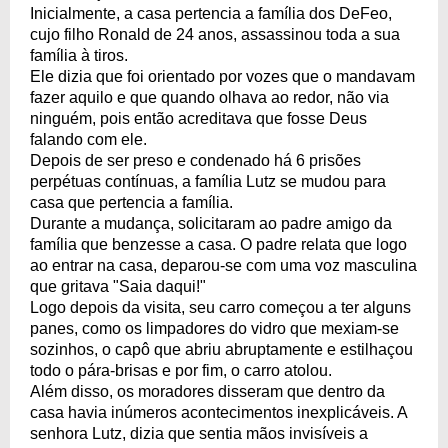
Inicialmente, a casa pertencia a família dos DeFeo,
cujo filho Ronald de 24 anos, assassinou toda a sua
família à tiros.
Ele dizia que foi orientado por vozes que o mandavam
fazer aquilo e que quando olhava ao redor, não via
ninguém, pois então acreditava que fosse Deus
falando com ele.
Depois de ser preso e condenado há 6 prisões
perpétuas contínuas, a família Lutz se mudou para
casa que pertencia a família.
Durante a mudança, solicitaram ao padre amigo da
família que benzesse a casa. O padre relata que logo
ao entrar na casa, deparou-se com uma voz masculina
que gritava "Saia daqui!"
Logo depois da visita, seu carro começou a ter alguns
panes, como os limpadores do vidro que mexiam-se
sozinhos, o capô que abriu abruptamente e estilhaçou
todo o pára-brisas e por fim, o carro atolou.
Além disso, os moradores disseram que dentro da
casa havia inúmeros acontecimentos inexplicáveis. A
senhora Lutz, dizia que sentia mãos invisíveis a