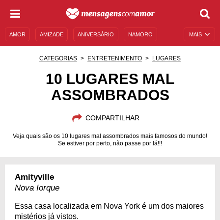
AMOR
AMIZADE
ANIVERSÁRIO
NAMORO
MAIS
SENTIMENTOS
LEGENDAS
DATAS ESPECIAIS
CATEGORIAS
ENTRETENIMENTO
LUGARES
UNIVERSO FEMININO
AUTOAJUDA
DESCULPAS
10 LUGARES MAL
ASSOMBRADOS
MENSAGENS E FRASES
MENSAGENS DE ANIVERSÁRIO
ENTRETENIMENTO
FAMOSOS
BÍBLIA
COMPARTILHAR
Veja quais são os 10 lugares mal assombrados mais famosos do mundo!
Se estiver por perto, não passe por lá!!!
Amityville
Nova Iorque
Essa casa localizada em Nova York é um dos maiores
mistérios já vistos.