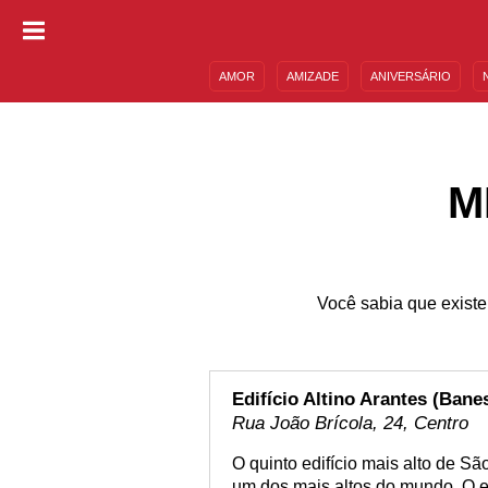
AMOR
AMIZADE
ANIVERSÁRIO
DESCULPAS
MENSAGENS E FRASES
M
Você sabia que existe
Edifício Altino Arantes (Bane
Rua João Brícola, 24, Centro
O quinto edifício mais alto de Sã
um dos mais altos do mundo. O e