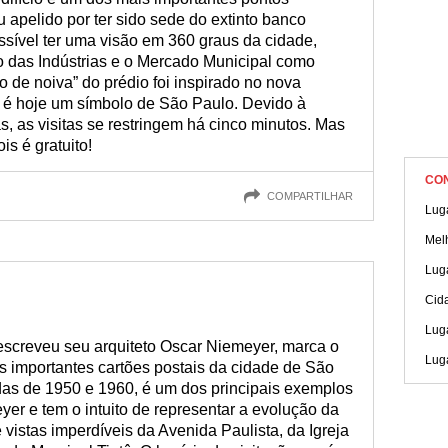
eu apelido por ter sido sede do extinto banco
ssível ter uma visão em 360 graus da cidade,
o das Indústrias e o Mercado Municipal como
o de noiva” do prédio foi inspirado no nova
e é hoje um símbolo de São Paulo. Devido à
 as visitas se restringem há cinco minutos. Mas
is é gratuito!
CO
COMPARTILHAR
Luga
Mel
Luga
Cid
Luga
descreveu seu arquiteto Oscar Niemeyer, marca o
Luga
 importantes cartões postais da cidade de São
das de 1950 e 1960, é um dos principais exemplos
er e tem o intuito de representar a evolução da
e vistas imperdíveis da Avenida Paulista, da Igreja