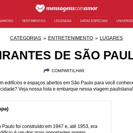
NAMORO
SENTIMENTOS
LEGENDAS
DATAS ESPECIAIS
UNIVERSO
MENSAGENS DE ANIVERSÁRIO
ENTRETENIMENTO
FAMOSOS
BÍBLIA
CATEGORIAS
ENTRETENIMENTO
LUGARES
IRANTES DE SÃO PAU
COMPARTILHAR
m edifícios e espaços abertos em São Paulo para você conhec
cidade? Veja nossa lista e embarque nessa viagem paulistana!
spa)
o Paulo foi construído em 1947 e, até 1953, era
difício é um dos mais importantes pontos