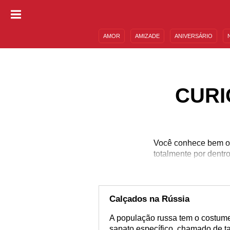
AMOR
AMIZADE
ANIVERSÁRIO
DESCULPAS
MENSAGENS E FRASES
CURI
Você conhece bem o p
totalmente por dentr
Calçados na Rússia
A população russa tem o costume
sapato específico, chamado de ta