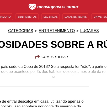
NAMORO
SENTIMENTOS
LEGENDAS
DATAS ESPECIAIS
UNIVERSO
MENSAGENS DE ANIVERSÁRIO
ENTRETENIMENTO
FAMOSOS
BÍBLIA
CATEGORIAS
ENTRETENIMENTO
LUGARES
OSIDADES SOBRE A R
COMPARTILHAR
aís sede da Copa de 2018? Se a resposta for "não", a partir de
o do que acontece por lá, dos hábitos, dos costumes e até da rel
presente. Aprender novas culturas é alimentar a alma.
 de entrar descalça em casa, utilizando apenas o
pochki. Isso acontece por conta do inverno e da