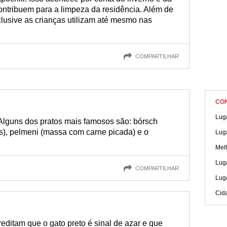
ontribuem para a limpeza da residência. Além de
lusive as crianças utilizam até mesmo nas
COMPARTILHAR
CO
Luga
 Alguns dos pratos mais famosos são: bórsch
s), pelmeni (massa com carne picada) e o
Luga
Mel
Luga
COMPARTILHAR
Luga
Cid
reditam que o gato preto é sinal de azar e que