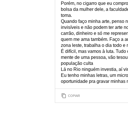
Porém, no cigarro que eu compro, 
bolsa da mulher dele, a faculdad
toma.
Quando faço minha arte, penso no
invisíveis e não podem ter arte no
carrão, dinheiro e só me repres
quem me ama também. Faço a art
zona leste, trabalha o dia todo 
É difícil, mas vamos à luta. Tudo
mente de uma pessoa, vão tesour
população culta
Lá no Rio ninguém investia, aí vi
Eu tenho minhas letras, um micr
oportunidade pra gravar minhas 
COPIAR