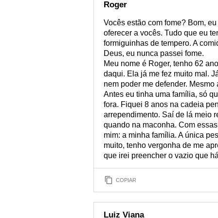
Roger
Vocês estão com fome? Bom, eu 
oferecer a vocês. Tudo que eu t
formiguinhas de tempero. A comi
Deus, eu nunca passei fome.
Meu nome é Roger, tenho 62 anos
daqui. Ela já me fez muito mal. 
nem poder me defender. Mesmo a
Antes eu tinha uma família, só qu
fora. Fiquei 8 anos na cadeia p
arrependimento. Saí de lá meio re
quando na maconha. Com essas at
mim: a minha família. A única p
muito, tenho vergonha de me apr
que irei preencher o vazio que h
COPIAR
Luiz Viana