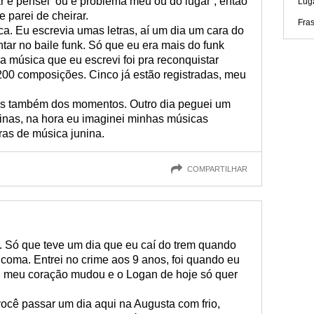
ar e pensei ‘ou é problema meu ou do lugar’, então
Luga
e parei de cheirar.
Fras
ca. Eu escrevia umas letras, aí um dia um cara do
ar no baile funk. Só que eu era mais do funk
a música que eu escrevi foi pra reconquistar
200 composições. Cinco já estão registradas, meu
as também dos momentos. Outro dia peguei um
ninas, na hora eu imaginei minhas músicas
ras de música junina.
COMPARTILHAR
. Só que teve um dia que eu caí do trem quando
m coma. Entrei no crime aos 9 anos, foi quando eu
s, meu coração mudou e o Logan de hoje só quer
cê passar um dia aqui na Augusta com frio,