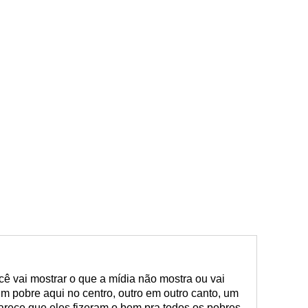
cê vai mostrar o que a mídia não mostra ou vai
um pobre aqui no centro, outro em outro canto, um
parece que eles fizeram o bem pra todos os pobres