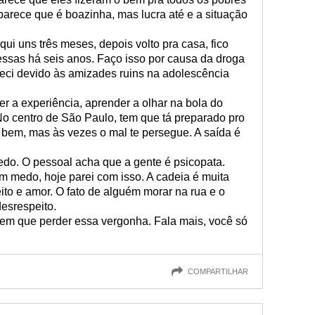
parece que é boazinha, mas lucra até e a situação
ui uns três meses, depois volto pra casa, fico
essas há seis anos. Faço isso por causa da droga
eci devido às amizades ruins na adolescência
r a experiência, aprender a olhar na bola do
 No centro de São Paulo, tem que tá preparado pro
 bem, mas às vezes o mal te persegue. A saída é
edo. O pessoal acha que a gente é psicopata.
m medo, hoje parei com isso. A cadeia é muita
peito e amor. O fato de alguém morar na rua e o
esrespeito.
tem que perder essa vergonha. Fala mais, você só
COMPARTILHAR