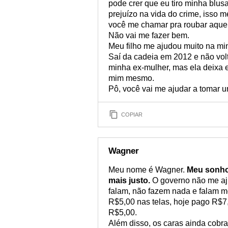
pode crer que eu tiro minha blus
prejuízo na vida do crime, isso m
você me chamar pra roubar aquele
Não vai me fazer bem.
Meu filho me ajudou muito na mi
Saí da cadeia em 2012 e não volt
minha ex-mulher, mas ela deixa e
mim mesmo.
Pô, você vai me ajudar a tomar
COPIAR
Wagner
Meu nome é Wagner.
Meu sonho 
mais justo.
O governo não me aju
falam, não fazem nada e falam m
R$5,00 nas telas, hoje pago R$7,
R$5,00.
Além disso, os caras ainda cobr