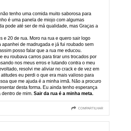
não tenho uma comida muito saborosa para
enho é uma panela de miojo com algumas
da pode até ser de má qualidade, mas Graças a
 e 20 de rua. Moro na rua e quero sair logo
Já apanhei de madrugada e já fui roubado sem
ssim posso falar que a rua me educou.
e eu roubava carros para tirar uns trocados por
ensando nos meus erros e lutando contra o meu
voltado, resolvi me aliviar no crack e de vez em
itudes eu perdi o que era mais valioso para
essoa que me ajuda é a minha irmã. Não a procuro
esentar desta forma. Eu ainda tenho esperança
á dentro de mim.
Sair da rua é a minha meta.
COMPARTILHAR