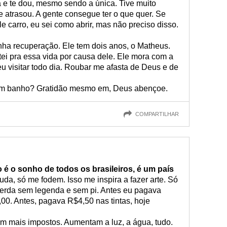
a e te dou, mesmo sendo a única. Tive muito
e atrasou. A gente consegue ter o que quer. Se
 carro, eu sei como abrir, mas não preciso disso.
nha recuperação. Ele tem dois anos, o Matheus.
ei pra essa vida por causa dele. Ele mora com a
u visitar todo dia. Roubar me afasta de Deus e de
 um banho? Gratidão mesmo em, Deus abençoe.
COMPARTILHAR
é o sonho de todos os brasileiros, é um país
da, só me fodem. Isso me inspira a fazer arte. Só
erda sem legenda e sem pi. Antes eu pagava
00. Antes, pagava R$4,50 nas tintas, hoje
am mais impostos. Aumentam a luz, a água, tudo.