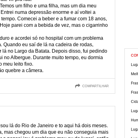
 Temos um filho e uma filha, mas um dia meu
 Entrei numa depressão enorme e aí voltei a
az tempo. Comecei a beber e a fumar com 18 anos,
 Hoje parei com a bebida de vez, mas o cigarrinho
 duro e acordei só no hospital com um problema
 Quando eu saí de lá na cadeira de rodas,
r lá no Largo da Batata. Depois disso, fui pedindo
CO
i no Albergue. Durante muito tempo, eu dormia
 meu leito fixo.
Luga
não quebre a câmera.
Mel
Fra
COMPARTILHAR
Fras
Cid
Luga
Hum
ou lá do Rio de Janeiro e to aqui há dois meses.
Luga
a, mas chegou um dia que eu não conseguia mais