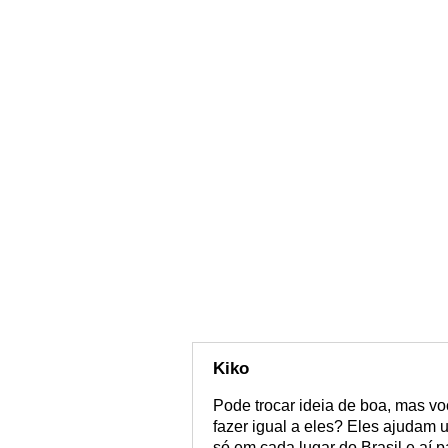
Kiko
Pode trocar ideia de boa, mas vo
fazer igual a eles? Eles ajudam 
só em cada lugar do Brasil e aí 