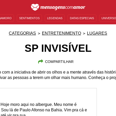
NAMORO
SENTIMENTOS
LEGENDAS
DATAS ESPECIAIS
UNIVERSO
MENSAGENS DE ANIVERSÁRIO
ENTRETENIMENTO
FAMOSOS
BÍBLIA
CATEGORIAS
ENTRETENIMENTO
LUGARES
SP INVISÍVEL
COMPARTILHAR
om a iniciativa de abrir os olhos e a mente através das históri
ivar as pessoas a terem um olhar mais humano. Conheça o proj
s. Hoje moro aqui no albergue. Meu nome é
 Sou lá de Paulo Afonso na Bahia. Vim pra cá e
té vir pra rua.