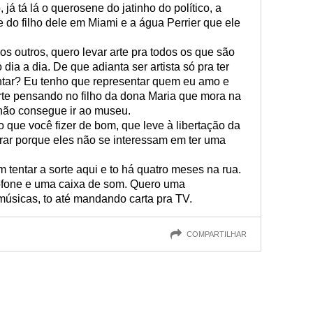
já tá lá o querosene do jatinho do político, a
e do filho dele em Miami e a água Perrier que ele
s outros, quero levar arte pra todos os que são
 dia a dia. De que adianta ser artista só pra ter
entar? Eu tenho que representar quem eu amo e
e pensando no filho da dona Maria que mora na
e não consegue ir ao museu.
 o que você fizer de bom, que leve à libertação da
ar porque eles não se interessam em ter uma
m tentar a sorte aqui e to há quatro meses na rua.
ofone e uma caixa de som. Quero uma
músicas, to até mandando carta pra TV.
COMPARTILHAR