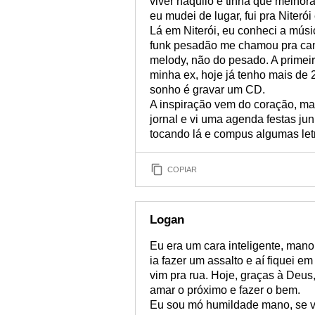
viver naquilo e tinha que melhor
eu mudei de lugar, fui pra Niterói 
Lá em Niterói, eu conheci a músi
funk pesadão me chamou pra cant
melody, não do pesado. A primeir
minha ex, hoje já tenho mais de 
sonho é gravar um CD.
A inspiração vem do coração, m
jornal e vi uma agenda festas ju
tocando lá e compus algumas let
COPIAR
Logan
Eu era um cara inteligente, mano
ia fazer um assalto e aí fiquei e
vim pra rua. Hoje, graças à Deu
amar o próximo e fazer o bem.
Eu sou mó humildade mano, se vo