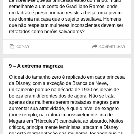
Lembrem-se que as princesas estão dormindo, muito
semelhante a um conto de Graciliano Ramos, onde
um ladrão é preso por não resistir a beijar uma jovem
que dormia na casa que o sujeito assaltava. Homens
que não respeitam mulheres inconscientes devem ser
retratados como heróis salvadores?
COPIAR
COMPARTILHAR
9 – A extrema magreza
O ideal do tamanho zero é replicado em cada princesa
da Disney, com a exceção de Branca de Neve,
unicamente porque na década de 1930 os ideais de
beleza eram diferentes dos de agora. Não se trata
apenas das mulheres serem retratadas magras para
aumentar sua atratividade, é que o nível de exagero
(por exemplo, na cintura impossivelmente fina de
Megara em "Hércules") cambaleia ao absurdo. Muitos
críticos, principalmente feministas, atacam a Disney
por esta representação das mulheres, legando que as