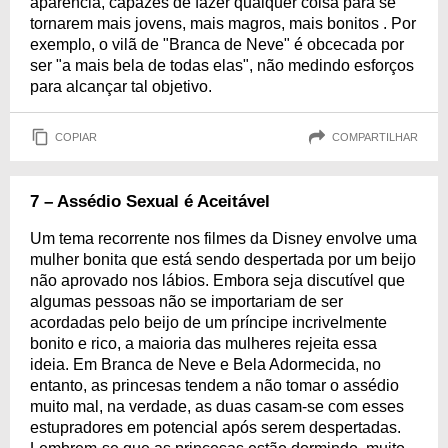
aparência, capazes de fazer qualquer coisa para se
tornarem mais jovens, mais magros, mais bonitos . Por
exemplo, o vilã de "Branca de Neve" é obcecada por
ser "a mais bela de todas elas", não medindo esforços
para alcançar tal objetivo.
COPIAR
COMPARTILHAR
7 – Assédio Sexual é Aceitável
Um tema recorrente nos filmes da Disney envolve uma
mulher bonita que está sendo despertada por um beijo
não aprovado nos lábios. Embora seja discutível que
algumas pessoas não se importariam de ser
acordadas pelo beijo de um príncipe incrivelmente
bonito e rico, a maioria das mulheres rejeita essa
ideia. Em Branca de Neve e Bela Adormecida, no
entanto, as princesas tendem a não tomar o assédio
muito mal, na verdade, as duas casam-se com esses
estupradores em potencial após serem despertadas.