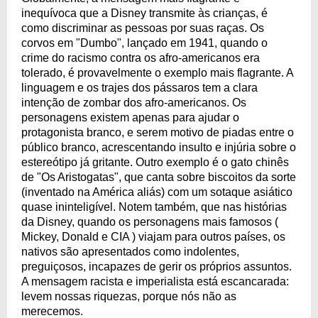
inequívoca que a Disney transmite às crianças, é
como discriminar as pessoas por suas raças. Os
corvos em "Dumbo", lançado em 1941, quando o
crime do racismo contra os afro-americanos era
tolerado, é provavelmente o exemplo mais flagrante. A
linguagem e os trajes dos pássaros tem a clara
intenção de zombar dos afro-americanos. Os
personagens existem apenas para ajudar o
protagonista branco, e serem motivo de piadas entre o
público branco, acrescentando insulto e injúria sobre o
estereótipo já gritante. Outro exemplo é o gato chinês
de "Os Aristogatas", que canta sobre biscoitos da sorte
(inventado na América aliás) com um sotaque asiático
quase ininteligível. Notem também, que nas histórias
da Disney, quando os personagens mais famosos (
Mickey, Donald e CIA ) viajam para outros países, os
nativos são apresentados como indolentes,
preguiçosos, incapazes de gerir os próprios assuntos.
A mensagem racista e imperialista está escancarada:
levem nossas riquezas, porque nós não as
merecemos.