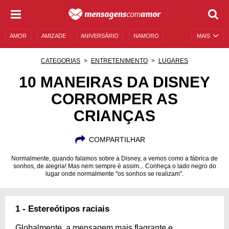
AMOR
AMIZADE
ANIVERSÁRIO
NAMORO
MAIS
SENTIMENTOS
LEGENDAS
DATAS ESPECIAIS
CATEGORIAS
ENTRETENIMENTO
LUGARES
UNIVERSO FEMININO
AUTOAJUDA
DESCULPAS
10 MANEIRAS DA DISNEY
CORROMPER AS
MENSAGENS E FRASES
MENSAGENS DE ANIVERSÁRIO
CRIANÇAS
ENTRETENIMENTO
FAMOSOS
BÍBLIA
COMPARTILHAR
Normalmente, quando falamos sobre a Disney, a vemos como a fábrica de
sonhos, de alegria! Mas nem sempre é assim... Conheça o lado negro do
lugar onde normalmente "os sonhos se realizam".
1 - Estereótipos raciais
Globalmente, a mensagem mais flagrante e