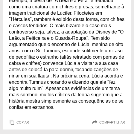
exemplo, a besta de "A Bela e a Fera" é retratada
como uma criatura com chifres e presas, semelhante à
imagem tradicional de Lúcifer. Filoctetes em
"Hércules", também é exibido desta forma, com chifres
e cascos fendidos. O mais bizarro e o caso mais
controverso seja, talvez, a adaptação da Disney de "O
Leão, a Feiticeira e o Guarda-Roupa". Tem sido
argumentado que o encontro de Lúcia, menina de oito
anos, com o Sr. Tumnus, esconde sutilmente um caso
de pedofilia: o estranho (aliás retratado com pernas de
cabra e chifres) convence Lúcia a visitar a sua casa
antes de colocá-la para dormir, tocando canções de
ninar em sua flauta . Na próxima cena, Lúcia acorda e
encontra Tumnus chorando e dizendo que ele "fez
algo muito ruim". Apesar das evidências de um tema
mais sombrio, muitos críticos da teoria sugerem que a
história mostra simplesmente as consequências de se
confiar em estranhos.
COPIAR
COMPARTILHAR