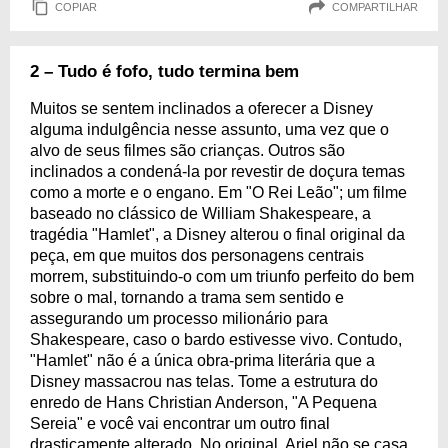
COPIAR
COMPARTILHAR
2 – Tudo é fofo, tudo termina bem
Muitos se sentem inclinados a oferecer a Disney
alguma indulgência nesse assunto, uma vez que o
alvo de seus filmes são crianças. Outros são
inclinados a condená-la por revestir de doçura temas
como a morte e o engano. Em "O Rei Leão"; um filme
baseado no clássico de William Shakespeare, a
tragédia "Hamlet", a Disney alterou o final original da
peça, em que muitos dos personagens centrais
morrem, substituindo-o com um triunfo perfeito do bem
sobre o mal, tornando a trama sem sentido e
assegurando um processo milionário para
Shakespeare, caso o bardo estivesse vivo. Contudo,
"Hamlet" não é a única obra-prima literária que a
Disney massacrou nas telas. Tome a estrutura do
enredo de Hans Christian Anderson, "A Pequena
Sereia" e você vai encontrar um outro final
drasticamente alterado. No original, Ariel não se casa