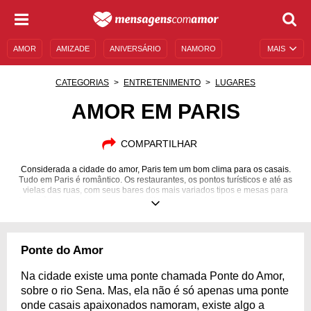
AMOR
AMIZADE
ANIVERSÁRIO
NAMORO
MAIS
SENTIMENTOS
LEGENDAS
DATAS ESPECIAIS
CATEGORIAS
ENTRETENIMENTO
LUGARES
UNIVERSO FEMININO
AUTOAJUDA
DESCULPAS
AMOR EM PARIS
MENSAGENS E FRASES
MENSAGENS DE ANIVERSÁRIO
COMPARTILHAR
ENTRETENIMENTO
FAMOSOS
BÍBLIA
Considerada a cidade do amor, Paris tem um bom clima para os casais.
Tudo em Paris é romântico. Os restaurantes, os pontos turísticos e até as
vielas das ruas, com seus bares dos mais variados tipos e mesas para
jantar à luz de velas, para compartilhar um bom vinho e brindar ao amor.
Ponte do Amor
Na cidade existe uma ponte chamada Ponte do Amor,
sobre o rio Sena. Mas, ela não é só apenas uma ponte
onde casais apaixonados namoram, existe algo a