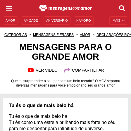
AMOR
AMIZADE
ANIVERSÁRIO
NAMORO
MAIS
SENTIMENTOS
LEGENDAS
DATAS ESPECIAIS
CATEGORIAS
MENSAGENS E FRASES
AMOR
DECLARAÇÕES RO
UNIVERSO FEMININO
AUTOAJUDA
DESCULPAS
MENSAGENS PARA O
GRANDE AMOR
MENSAGENS E FRASES
MENSAGENS DE ANIVERSÁRIO
ENTRETENIMENTO
FAMOSOS
BÍBLIA
VER VÍDEO
COMPARTILHAR
Que tal surpreender o seu par com um belo recado? O MCA separou
diversas mensagens para você emocionar o seu grande amor.
Tu és o que de mais belo há
Tu és o que de mais belo há
Tu és como uma estrela brilhando mais forte no céu
para me despertar para infinitude do universo.