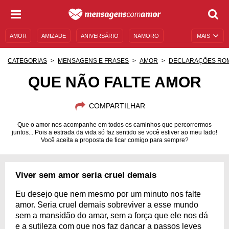
AMOR
AMIZADE
ANIVERSÁRIO
NAMORO
MAIS
SENTIMENTOS
LEGENDAS
DATAS ESPECIAIS
CATEGORIAS
MENSAGENS E FRASES
AMOR
DECLARAÇÕES RO
UNIVERSO FEMININO
AUTOAJUDA
DESCULPAS
QUE NÃO FALTE AMOR
MENSAGENS E FRASES
MENSAGENS DE ANIVERSÁRIO
COMPARTILHAR
ENTRETENIMENTO
FAMOSOS
BÍBLIA
Que o amor nos acompanhe em todos os caminhos que percorrermos
juntos... Pois a estrada da vida só faz sentido se você estiver ao meu lado!
Você aceita a proposta de ficar comigo para sempre?
Viver sem amor seria cruel demais
Eu desejo que nem mesmo por um minuto nos falte
amor. Seria cruel demais sobreviver a esse mundo
sem a mansidão do amar, sem a força que ele nos dá
e a sutileza com que nos faz dançar a passos leves