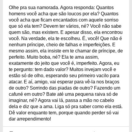
Olhe pra sua namorada. Agora responda: Quantos
homens você acha que são loucos por ela? Quantos
você acha que ficam encantados com aquele sorriso
que só ela tem? Devem ter vários, né? Você não sabe
quem são, mas existem. E apesar disso, ela encontrou
você. Na verdade, ela te escolheu. É, você! Que não é
nenhum príncipe, cheio de falhas e imperfeições. E
mesmo assim, ela insiste em te chamar de príncipe, de
perfeito. Muito boba, né? Ela te ama assim,
exatamente do jeito que você é, imperfeito. Agora, eu
te pergunto: tem dado valor? Muitos invejam você e
estão só de olho, esperando seu primeiro vacilo para
atacar. E aí, amigo, vai esperar para vê-la nos braços
de outro? Sorrindo das piadas de outro? Fazendo um
cafuné em outro? Bate até uma pequena raiva só de
imaginar, né? Agora vai lá, passa a mão no cabelo
dela e diz que a ama. Liga só pra saber como ela está.
Dê valor enquanto tem, porque quando perder só vai
dar arrependimento!