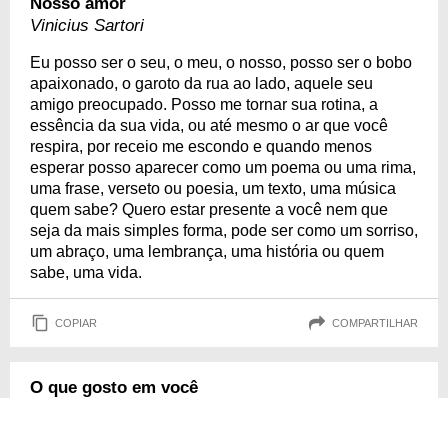
Nosso amor
Vinicius Sartori
Eu posso ser o seu, o meu, o nosso, posso ser o bobo
apaixonado, o garoto da rua ao lado, aquele seu
amigo preocupado. Posso me tornar sua rotina, a
essência da sua vida, ou até mesmo o ar que você
respira, por receio me escondo e quando menos
esperar posso aparecer como um poema ou uma rima,
uma frase, verseto ou poesia, um texto, uma música
quem sabe? Quero estar presente a você nem que
seja da mais simples forma, pode ser como um sorriso,
um abraço, uma lembrança, uma história ou quem
sabe, uma vida.
COPIAR
COMPARTILHAR
O que gosto em você
Você é a garota mais inteligente que já conheci, a
mais engraçada, e tudo que você faz me surpreende.