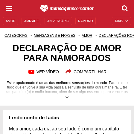
AMOR
AMIZADE
ANIVERSÁRIO
NAMORO
MAIS
SENTIMENTOS
LEGENDAS
DATAS ESPECIAIS
CATEGORIAS
MENSAGENS E FRASES
AMOR
DECLARAÇÕES RO
UNIVERSO FEMININO
AUTOAJUDA
DESCULPAS
DECLARAÇÃO DE AMOR
PARA NAMORADOS
MENSAGENS E FRASES
MENSAGENS DE ANIVERSÁRIO
ENTRETENIMENTO
FAMOSOS
BÍBLIA
VER VÍDEO
COMPARTILHAR
Estar apaixonado é umas das melhores sensações do mundo. Parece que
tudo que envolve a sua vida passa a ser visto de uma outra maneira. E ter
um parceiro (a) é muito bacana, além de ser algo essencial para vencer as
batalhas e os obstáculos do dia a dia. Sem contar que, com o tempo,
novos planos começam a surgir e o casal vai evoluindo, o que é ótimo
tanto para a relação como para o aspecto individual. Aproveite estes
momentos incríveis que são proporcionados e busque a felicidade sempre,
independentemente do que possam falar. Faça o dia de quem você ama
Lindo conto de fadas
mais especial com estas belas declarações de amor.
Meu amor, cada dia ao seu lado é como um capítulo