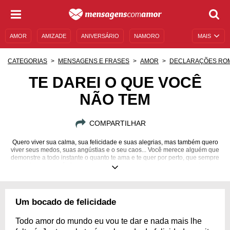
AMOR
AMIZADE
ANIVERSÁRIO
NAMORO
MAIS
SENTIMENTOS
LEGENDAS
DATAS ESPECIAIS
CATEGORIAS
MENSAGENS E FRASES
AMOR
DECLARAÇÕES RO
UNIVERSO FEMININO
AUTOAJUDA
DESCULPAS
TE DAREI O QUE VOCÊ
NÃO TEM
MENSAGENS E FRASES
MENSAGENS DE ANIVERSÁRIO
ENTRETENIMENTO
FAMOSOS
BÍBLIA
COMPARTILHAR
Quero viver sua calma, sua felicidade e suas alegrias, mas também quero
viver seus medos, suas angústias e o seu caos... Você merece alguém que
demonstre a todo instante o quanto te ama e te quer por perto, que sempre
lute por você. Serei seu eterno companheiro, amor e amante!
Um bocado de felicidade
Todo amor do mundo eu vou te dar e nada mais lhe