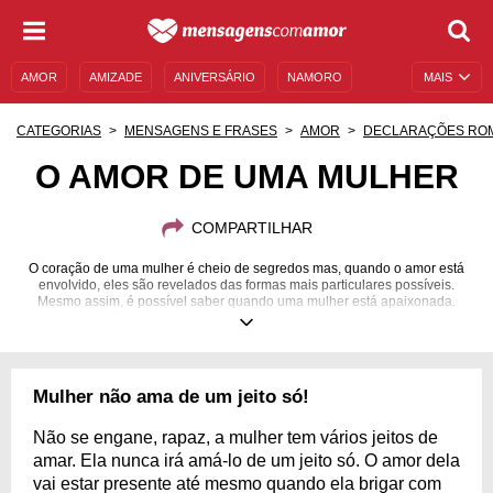
AMOR
AMIZADE
ANIVERSÁRIO
NAMORO
MAIS
SENTIMENTOS
LEGENDAS
DATAS ESPECIAIS
CATEGORIAS
MENSAGENS E FRASES
AMOR
DECLARAÇÕES RO
UNIVERSO FEMININO
AUTOAJUDA
DESCULPAS
O AMOR DE UMA MULHER
MENSAGENS E FRASES
MENSAGENS DE ANIVERSÁRIO
COMPARTILHAR
ENTRETENIMENTO
FAMOSOS
BÍBLIA
O coração de uma mulher é cheio de segredos mas, quando o amor está
envolvido, eles são revelados das formas mais particulares possíveis.
Mesmo assim, é possível saber quando uma mulher está apaixonada.
Entenda mais sobre o amor de uma mulher.
Mulher não ama de um jeito só!
Não se engane, rapaz, a mulher tem vários jeitos de
amar. Ela nunca irá amá-lo de um jeito só. O amor dela
vai estar presente até mesmo quando ela brigar com