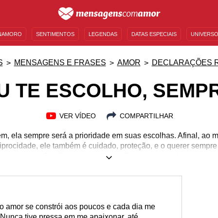
NAMORO
SENTIMENTOS
LEGENDAS
DATAS ESPECIAIS
UNIVERSO
MENSAGENS DE ANIVERSÁRIO
ENTRETENIMENTO
FAMOSOS
BÍBLIA
S
MENSAGENS E FRASES
AMOR
DECLARAÇÕES 
U TE ESCOLHO, SEMP
VER VÍDEO
COMPARTILHAR
, ela sempre será a prioridade em suas escolhas. Afinal, ao
eciprocidade, ele também é cuidado, proteção, e o querer sempre
seu coração vibrar, seus olhos brilharem e sua alma voar.
 o amor se constrói aos poucos e cada dia me
Nunca tive pressa em me apaixonar, até