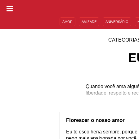
AMOR
AMIZADE
ANIVERSÁRIO
DESCULPAS
MENSAGENS E FRASES
CATEGORIA
E
Quando você ama alguém
liberdade, respeito e r
Florescer o nosso amor
Eu te escolheria sempre, porque
pego mais apaixonada por você. 