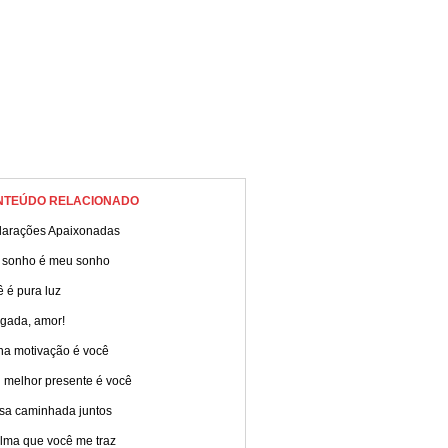
NTEÚDO RELACIONADO
larações Apaixonadas
 sonho é meu sonho
 é pura luz
igada, amor!
ha motivação é você
 melhor presente é você
sa caminhada juntos
alma que você me traz