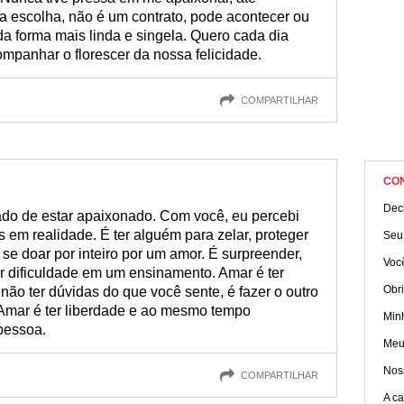
 escolha, não é um contrato, pode acontecer ou
a forma mais linda e singela. Quero cada dia
mpanhar o florescer da nossa felicidade.
COMPARTILHAR
CO
Dec
cado de estar apaixonado. Com você, eu percebi
 em realidade. É ter alguém para zelar, proteger
Seu
 se doar por inteiro por um amor. É surpreender,
Você
r dificuldade em um ensinamento. Amar é ter
Obr
não ter dúvidas do que você sente, é fazer o outro
m. Amar é ter liberdade e ao mesmo tempo
Min
pessoa.
Meu
Nos
COMPARTILHAR
A c