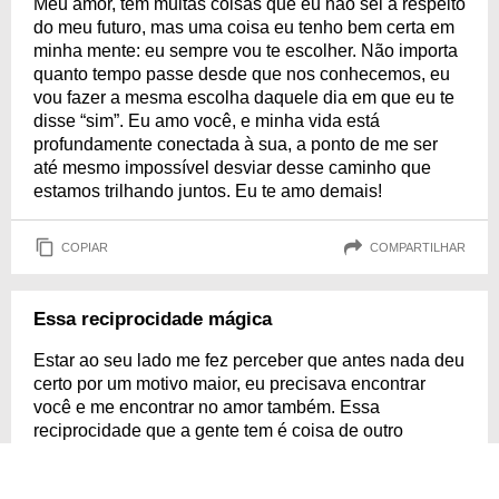
Meu amor, tem muitas coisas que eu não sei a respeito
do meu futuro, mas uma coisa eu tenho bem certa em
minha mente: eu sempre vou te escolher. Não importa
quanto tempo passe desde que nos conhecemos, eu
vou fazer a mesma escolha daquele dia em que eu te
disse “sim”. Eu amo você, e minha vida está
profundamente conectada à sua, a ponto de me ser
até mesmo impossível desviar desse caminho que
estamos trilhando juntos. Eu te amo demais!
COPIAR
COMPARTILHAR
Essa reciprocidade mágica
Estar ao seu lado me fez perceber que antes nada deu
certo por um motivo maior, eu precisava encontrar
você e me encontrar no amor também. Essa
reciprocidade que a gente tem é coisa de outro
mundo, não precisamos fazer juras de amor porque
sabemos que o outro estará lá, e estaremos mesmo.