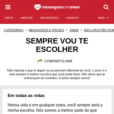
AMOR
AMIZADE
ANIVERSÁRIO
NAMORO
MAIS
SENTIMENTOS
LEGENDAS
DATAS ESPECIAIS
CATEGORIAS
MENSAGENS E FRASES
AMOR
DECLARAÇÕES RO
UNIVERSO FEMININO
AUTOAJUDA
DESCULPAS
SEMPRE VOU TE
ESCOLHER
MENSAGENS E FRASES
MENSAGENS DE ANIVERSÁRIO
ENTRETENIMENTO
FAMOSOS
BÍBLIA
COMPARTILHAR
Não importa o que te digam ou se pensam diferente de você, o amor é e
será sempre a melhor escolha que você pode fazer. Não deixe que te
convençam do contrário. O amor sempre vence!
Em todas as vidas
Nessa vida e em qualquer outra, você sempre será a
minha escolha. Nós somos a melhor parte do que