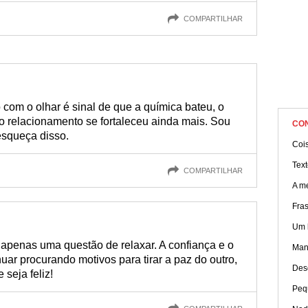
COMPARTILHAR
com o olhar é sinal de que a química bateu, o
o relacionamento se fortaleceu ainda mais. Sou
CO
esqueça disso.
Coi
Tex
COMPARTILHAR
A m
Fra
Um 
 apenas uma questão de relaxar. A confiança e o
Mane
ar procurando motivos para tirar a paz do outro,
Desd
 seja feliz!
Peq