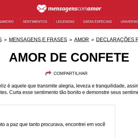
NAMORO
SENTIMENTOS
LEGENDAS
DATAS ESPECIAIS
UNIVERSO
MENSAGENS DE ANIVERSÁRIO
ENTRETENIMENTO
FAMOSOS
BÍBLIA
S
MENSAGENS E FRASES
AMOR
DECLARAÇÕES 
AMOR DE CONFETE
COMPARTILHAR
liz é aquele que transmite alegria, leveza e tranquilidade, as
tes. Curta esse sentimento tão bonito e demonstre seus sentim
to a paz que tanto procurava, encontrei em você