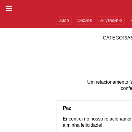
AMOR
AMIZADE
ANIVERSÁRIO
DESCULPAS
MENSAGENS E FRASES
CATEGORIA
Um relacionamento fe
confe
Paz
Encontrei no nosso relacionamen
a minha felicidade!