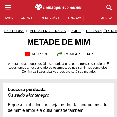
AMOR
AMIZADE
ANIVERSÁRIO
NAMORO
MAIS
SENTIMENTOS
LEGENDAS
DATAS ESPECIAIS
CATEGORIAS
MENSAGENS E FRASES
AMOR
DECLARAÇÕES RO
UNIVERSO FEMININO
AUTOAJUDA
DESCULPAS
METADE DE MIM
MENSAGENS E FRASES
MENSAGENS DE ANIVERSÁRIO
VER VÍDEO
COMPARTILHAR
ENTRETENIMENTO
FAMOSOS
BÍBLIA
A outra metade que nos falta compete à uma outra pessoa completar. E
todos temos a necessidade de estarmos, de nos sentirmos completos.
Confira as frases abaixo e declare-se à sua metade.
Loucura perdoada
Oswaldo Montenegro
E que a minha loucura seja perdoada, porque metade
de mim é amor e a outra metade também.