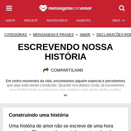
AMOR
AMIZADE
ANIVERSÁRIO
NAMORO
MAIS
SENTIMENTOS
LEGENDAS
DATAS ESPECIAIS
CATEGORIAS
MENSAGENS E FRASES
AMOR
DECLARAÇÕES RO
UNIVERSO FEMININO
AUTOAJUDA
DESCULPAS
ESCREVENDO NOSSA
HISTÓRIA
MENSAGENS E FRASES
MENSAGENS DE ANIVERSÁRIO
ENTRETENIMENTO
FAMOSOS
BÍBLIA
COMPARTILHAR
Em certos momentos da vida, encontramos alguém especial e percebemos
que algo está sendo construído. Quando nos damos conta, já escrevemos
uma história linda e sonhamos com capítulos que ainda serão escritos.
Torço para que a nossa caminhada não tenha um final; se tiver, que seja
um final feliz!
Construindo uma história
Uma história de amor não se escreve de uma hora