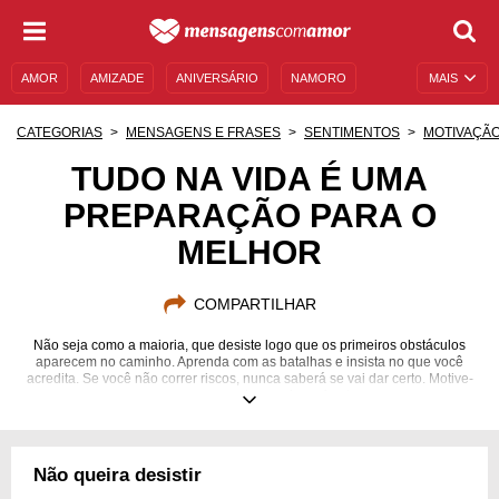
AMOR
AMIZADE
ANIVERSÁRIO
NAMORO
MAIS
SENTIMENTOS
LEGENDAS
DATAS ESPECIAIS
CATEGORIAS
MENSAGENS E FRASES
SENTIMENTOS
MOTIVAÇÃ
UNIVERSO FEMININO
AUTOAJUDA
DESCULPAS
TUDO NA VIDA É UMA
PREPARAÇÃO PARA O
MENSAGENS E FRASES
MENSAGENS DE ANIVERSÁRIO
MELHOR
ENTRETENIMENTO
FAMOSOS
BÍBLIA
COMPARTILHAR
Não seja como a maioria, que desiste logo que os primeiros obstáculos
aparecem no caminho. Aprenda com as batalhas e insista no que você
acredita. Se você não correr riscos, nunca saberá se vai dar certo. Motive-
se e nunca pare de seguir em frente.
Não queira desistir