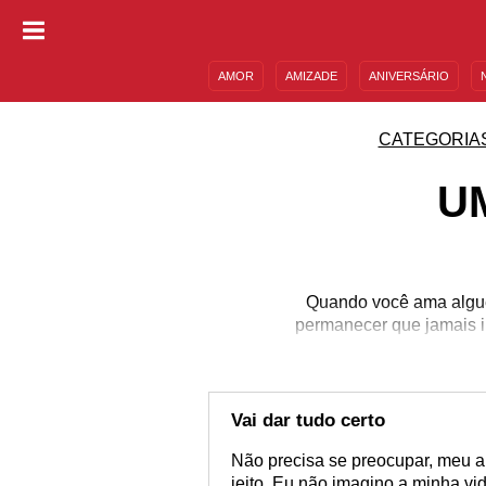
AMOR
AMIZADE
ANIVERSÁRIO
DESCULPAS
MENSAGENS E FRASES
CATEGORIA
U
Quando você ama alguém
permanecer que jamais i
Vai dar tudo certo
Não precisa se preocupar, meu a
jeito. Eu não imagino a minha vi