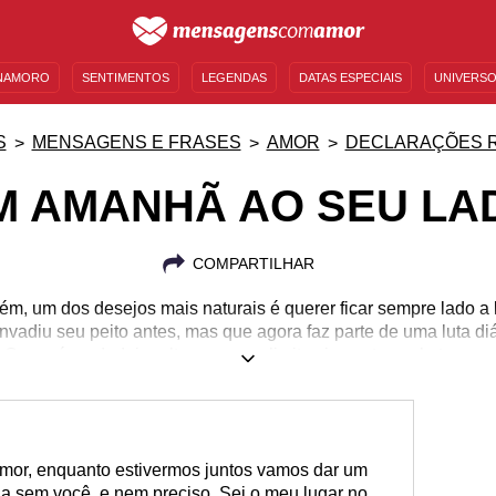
NAMORO
SENTIMENTOS
LEGENDAS
DATAS ESPECIAIS
UNIVERSO
MENSAGENS DE ANIVERSÁRIO
ENTRETENIMENTO
FAMOSOS
BÍBLIA
S
MENSAGENS E FRASES
AMOR
DECLARAÇÕES 
M AMANHÃ AO SEU LA
COMPARTILHAR
, um dos desejos mais naturais é querer ficar sempre lado a
nvadiu seu peito antes, mas que agora faz parte de uma luta di
O que é verdadeiro ultrapassa os limites impostos pelo tempo.
mor, enquanto estivermos juntos vamos dar um
da sem você, e nem preciso. Sei o meu lugar no