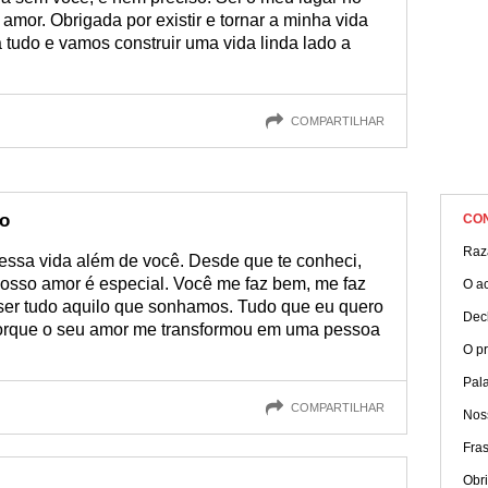
amor. Obrigada por existir e tornar a minha vida
 tudo e vamos construir uma vida linda lado a
COMPARTILHAR
do
CO
Raz
ssa vida além de você. Desde que te conheci,
nosso amor é especial. Você me faz bem, me faz
O a
ser tudo aquilo que sonhamos. Tudo que eu quero
Dec
 porque o seu amor me transformou em uma pessoa
O p
Pal
COMPARTILHAR
Nos
Fra
Obr