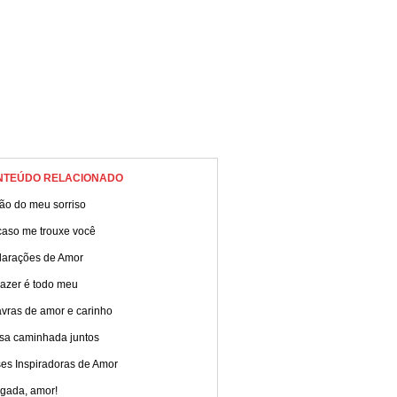
NTEÚDO RELACIONADO
ão do meu sorriso
caso me trouxe você
larações de Amor
razer é todo meu
avras de amor e carinho
sa caminhada juntos
ses Inspiradoras de Amor
igada, amor!