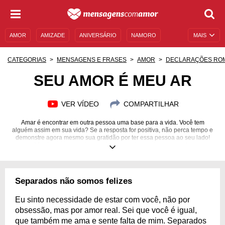
AMOR
AMIZADE
ANIVERSÁRIO
NAMORO
MAIS
SENTIMENTOS
LEGENDAS
DATAS ESPECIAIS
CATEGORIAS
MENSAGENS E FRASES
AMOR
DECLARAÇÕES RO
UNIVERSO FEMININO
AUTOAJUDA
DESCULPAS
SEU AMOR É MEU AR
MENSAGENS E FRASES
MENSAGENS DE ANIVERSÁRIO
VER VÍDEO
COMPARTILHAR
ENTRETENIMENTO
FAMOSOS
BÍBLIA
Amar é encontrar em outra pessoa uma base para a vida. Você tem
alguém assim em sua vida? Se a resposta for positiva, não perca tempo e
demonstre agora mesmo sua gratidão por ter essa pessoa ao seu lado!
Afinal, o amor precisa ser demonstrado a todo o momento.
Separados não somos felizes
Eu sinto necessidade de estar com você, não por
obsessão, mas por amor real. Sei que você é igual,
que também me ama e sente falta de mim. Separados