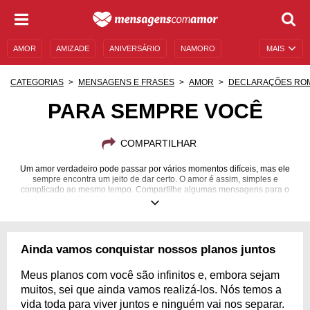
AMOR
AMIZADE
ANIVERSÁRIO
NAMORO
MAIS
SENTIMENTOS
LEGENDAS
DATAS ESPECIAIS
CATEGORIAS
MENSAGENS E FRASES
AMOR
DECLARAÇÕES RO
UNIVERSO FEMININO
AUTOAJUDA
DESCULPAS
PARA SEMPRE VOCÊ
MENSAGENS E FRASES
MENSAGENS DE ANIVERSÁRIO
COMPARTILHAR
ENTRETENIMENTO
FAMOSOS
BÍBLIA
Um amor verdadeiro pode passar por vários momentos difíceis, mas ele
sempre encontra um jeito de dar certo. O amor é assim, simples e
complicado ao mesmo tempo. Compartilhe algumas mensagens para o
seu amor e demonstre seu desejo de passar a eternidade ao lado dele!
Ainda vamos conquistar nossos planos juntos
Meus planos com você são infinitos e, embora sejam
muitos, sei que ainda vamos realizá-los. Nós temos a
vida toda para viver juntos e ninguém vai nos separar.