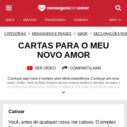
AMOR
AMIZADE
ANIVERSÁRIO
NAMORO
MAIS
SENTIMENTOS
LEGENDAS
DATAS ESPECIAIS
CATEGORIAS
MENSAGENS E FRASES
AMOR
DECLARAÇÕES RO
UNIVERSO FEMININO
AUTOAJUDA
DESCULPAS
CARTAS PARA O MEU
NOVO AMOR
MENSAGENS E FRASES
MENSAGENS DE ANIVERSÁRIO
ENTRETENIMENTO
FAMOSOS
BÍBLIA
VER VÍDEO
COMPARTILHAR
Começar algo novo é sempre uma ótima experiência. Começar um novo
amor, então, nem se fala! Inspire-se em nossos textos e declare-se para o
protagonista dessa nova história romântica que está se iniciando em sua
vida e faça com que ela dure para sempre!
Cativar
Você, antes de qualquer coisa, me cativou. O simples