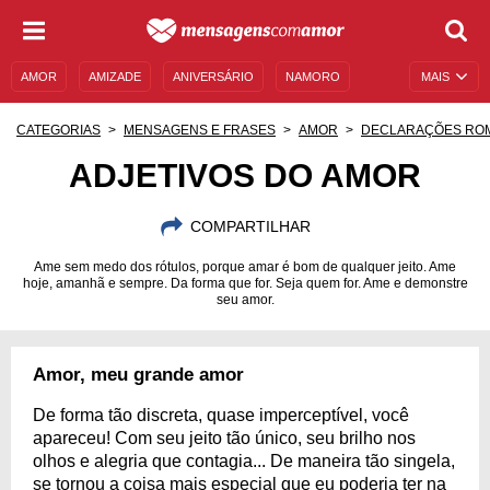
AMOR
AMIZADE
ANIVERSÁRIO
NAMORO
MAIS
SENTIMENTOS
LEGENDAS
DATAS ESPECIAIS
CATEGORIAS
MENSAGENS E FRASES
AMOR
DECLARAÇÕES RO
UNIVERSO FEMININO
AUTOAJUDA
DESCULPAS
ADJETIVOS DO AMOR
MENSAGENS E FRASES
MENSAGENS DE ANIVERSÁRIO
COMPARTILHAR
ENTRETENIMENTO
FAMOSOS
BÍBLIA
Ame sem medo dos rótulos, porque amar é bom de qualquer jeito. Ame
hoje, amanhã e sempre. Da forma que for. Seja quem for. Ame e demonstre
seu amor.
Amor, meu grande amor
De forma tão discreta, quase imperceptível, você
apareceu! Com seu jeito tão único, seu brilho nos
olhos e alegria que contagia... De maneira tão singela,
se tornou a coisa mais especial que eu poderia ter na