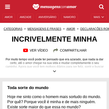
AMOR
AMIZADE
ANIVERSÁRIO
NAMORO
MAIS
SENTIMENTOS
LEGENDAS
DATAS ESPECIAIS
CATEGORIAS
MENSAGENS E FRASES
AMOR
DECLARAÇÕES RO
UNIVERSO FEMININO
AUTOAJUDA
DESCULPAS
INCRIVELMENTE MINHA
MENSAGENS E FRASES
MENSAGENS DE ANIVERSÁRIO
VER VÍDEO
COMPARTILHAR
ENTRETENIMENTO
FAMOSOS
BÍBLIA
Por muito tempo você pode ter pensado que era azarado, que nada ia dar
certo, até o amor chegar na sua vida e mudar completamente o seu
caminho. Agora que você tem motivos diários para ser feliz, sorrir e buscar
ser sempre melhor, não desperdice a chance. Honre a sua namorada!
Toda sorte do mundo
Hoje me sinto como o homem mais sortudo do mundo.
Por quê? Porque você é minha e de mais ninguém.
Existe sorte maior do que essa no mundo?