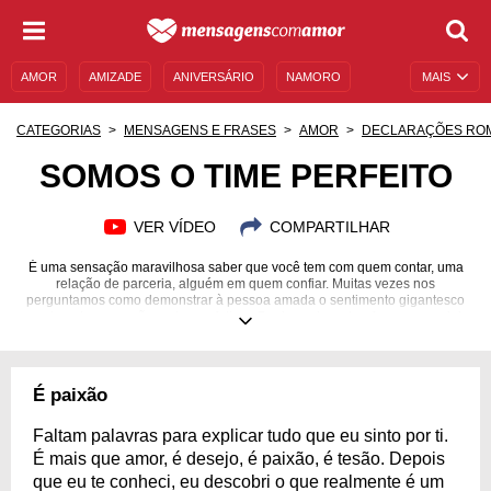
AMOR
AMIZADE
ANIVERSÁRIO
NAMORO
MAIS
SENTIMENTOS
LEGENDAS
DATAS ESPECIAIS
CATEGORIAS
MENSAGENS E FRASES
AMOR
DECLARAÇÕES RO
UNIVERSO FEMININO
AUTOAJUDA
DESCULPAS
SOMOS O TIME PERFEITO
MENSAGENS E FRASES
MENSAGENS DE ANIVERSÁRIO
VER VÍDEO
COMPARTILHAR
ENTRETENIMENTO
FAMOSOS
BÍBLIA
É uma sensação maravilhosa saber que você tem com quem contar, uma
relação de parceria, alguém em quem confiar. Muitas vezes nos
perguntamos como demonstrar à pessoa amada o sentimento gigantesco
que invade o coração, palavras faltam. Por isso, descubra frases especiais
e envie para gerar sorrisos!
É paixão
Faltam palavras para explicar tudo que eu sinto por ti.
É mais que amor, é desejo, é paixão, é tesão. Depois
que eu te conheci, eu descobri o que realmente é um