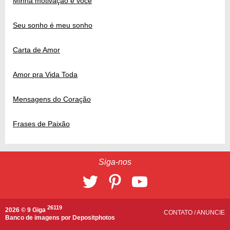
Minha motivação é você
Seu sonho é meu sonho
Carta de Amor
Amor pra Vida Toda
Mensagens do Coração
Frases de Paixão
Siga-nos
26119
2026 © 9 Giga
CONTATO
/
ANUNCIE
Banco de imagens por
Depositphotos