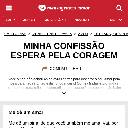
AMOR
AMIZADE
ANIVERSÁRIO
NAMORO
MAIS
SENTIMENTOS
LEGENDAS
DATAS ESPECIAIS
CATEGORIAS
MENSAGENS E FRASES
AMOR
DECLARAÇÕES RO
UNIVERSO FEMININO
AUTOAJUDA
DESCULPAS
MINHA CONFISSÃO
ESPERA PELA CORAGEM
MENSAGENS E FRASES
MENSAGENS DE ANIVERSÁRIO
ENTRETENIMENTO
FAMOSOS
BÍBLIA
COMPARTILHAR
Você ainda não achou as palavras certas para declarar o seu amor pela
pessoa amada? Então está no lugar certo! Confira lindas e profundas
mensagens para refletir e compartilhar com quem faz o seu coração bater
mais forte. Tenha coragem para confessar a paixão!
Me dê um sinal
Me dê um sinal de que você também me ama. Vai, por